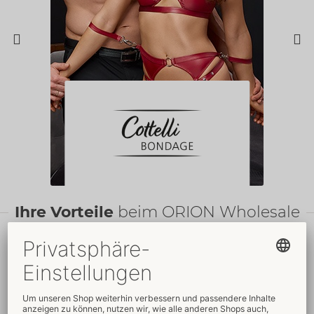
Ihre Vorteile
beim ORION Wholesale
Faire
Preise
Gratis
-Werbemittel
Verkaufsfördernde
Umfassender
Verpackungen
Kundenservice