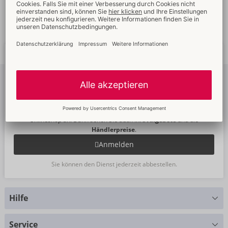
Schnelle
weltweite
Neue
Trends
Lieferung
Newsletter
abonnieren
Um unseren Newsletter zu abonnieren, melden Sie sich bitte im
Onlineshop an. Dann sehen Sie auch Ihre
Angebote
und die
Händlerpreise
.
Anmelden
Sie können den Dienst jederzeit abbestellen.
Hilfe
Sie haben Fragen?
Service