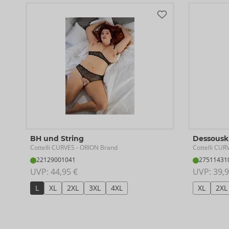
BH und String
Dessousk
Cottelli CURVES
Cottelli CUR
- ORION Brand
22129001041
27511431
UVP: 
44,95 €
UVP: 
39,9
L
XL
2XL
3XL
4XL
XL
2XL