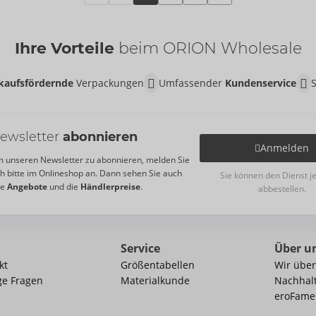
Ihre Vorteile
beim ORION Wholesale
kaufsfördernde
Verpackungen
Umfassender
Kundenservice
ewsletter
abonnieren
Anmelden
 unseren Newsletter zu abonnieren, melden Sie
ch bitte im Onlineshop an. Dann sehen Sie auch
Sie können den Dienst j
re
Angebote
und die
Händlerpreise
.
abbestellen.
Service
Über u
kt
Größentabellen
Wir über
ge Fragen
Materialkunde
Nachhalt
eroFame