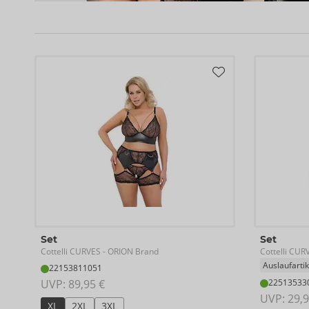
Set
Set
Cottelli CURVES
Cottelli CUR
- ORION Brand
Auslaufartik
22153811051
UVP: 
89,95 €
22513533
UVP: 
29,9
XL
2XL
3XL