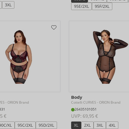
3XL
95E/2XL
95F/2XL
Body
VES
Cottelli CURVES
- ORION Brand
- ORION Brand
331
26435101051
5 €
UVP: 
69,95 €
90C/XL
95C/2XL
95D/2XL
XL
2XL
3XL
4XL