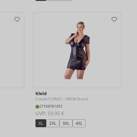
Kleid
Cottelli CURVES
- ORION Brand
27169761051
UVP: 
59,95 €
XL
2XL
3XL
4XL