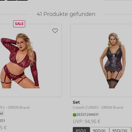
41
Produkte gefunden
SALE
Set
VES
Cottelli CURVES
- ORION Brand
- ORION Brand
el
26331244431
051
UVP: 
94,95 €
5 €
85D/L
90D/XL
95D/2XL