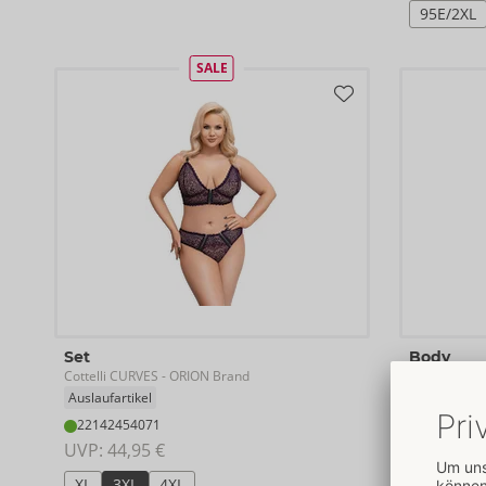
95E/2XL
SALE
Set
Body
Cottelli CURVES
Cottelli CUR
- ORION Brand
Auslaufartikel
26432191
22142454071
UVP: 
64,9
UVP: 
44,95 €
85D/L
XL
3XL
4XL