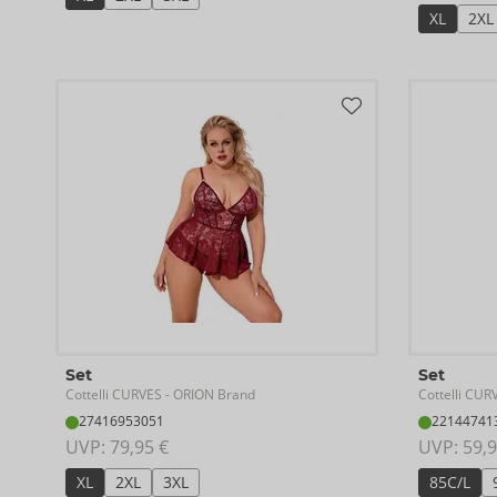
XL
2XL
Set
Set
Cottelli CURVES
Cottelli CUR
- ORION Brand
27416953051
22144741
UVP: 
79,95 €
UVP: 
59,9
XL
2XL
3XL
85C/L