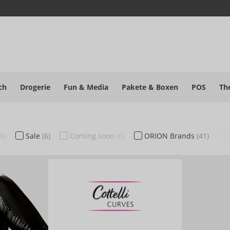
ch
Drogerie
Fun & Media
Pakete
& Boxen
POS
Th
(0)
Sale
(6)
Coming soon
(0)
ORION Brands
(41)