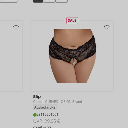
SALE
Slip
Cottelli CURVES
- ORION Brand
Auslaufartikel
23110201051
UVP: 
29,95 €
Größe:
XL