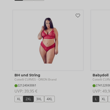
BH und String
Babydoll
Cottelli CURVES
Cottelli CUR
- ORION Brand
22124043061
27412293
UVP: 
39,95 €
UVP: 
49,9
XL
2XL
3XL
4XL
L
XL