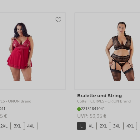
Bralette und String
VES
Cottelli CURVES
- ORION Brand
- ORION Brand
041
22131841041
5 €
UVP: 
59,95 €
2XL
3XL
4XL
L
XL
2XL
3XL
4XL