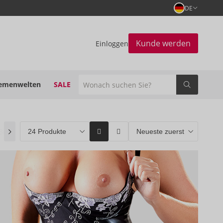
DE
Kunde werden
Einloggen
emenwelten
SALE
Bestseller
(0)