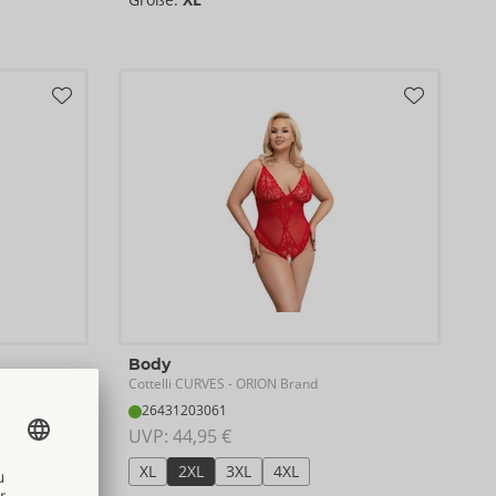
Body
Cottelli CURVES
- ORION Brand
26431203061
UVP: 
44,95 €
XL
2XL
3XL
4XL