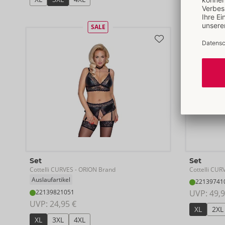
95E/2XL
SALE
Set
Set
Cottelli CURVES
Cottelli CUR
- ORION Brand
Auslaufartikel
22139741
22139821051
UVP: 
49,9
UVP: 
24,95 €
XL
2XL
XL
3XL
4XL