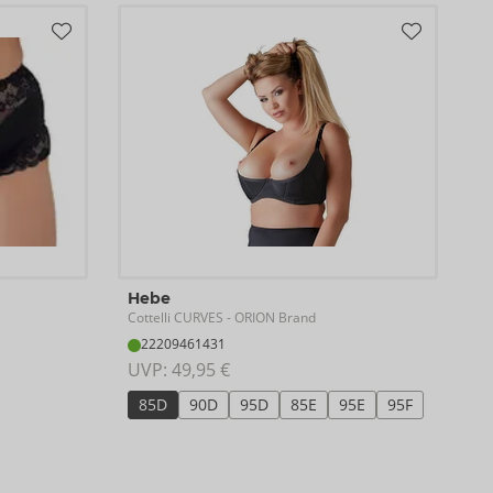
Hebe
Cottelli CURVES
- ORION Brand
22209461431
UVP: 
49,95 €
85D
90D
95D
85E
95E
95F