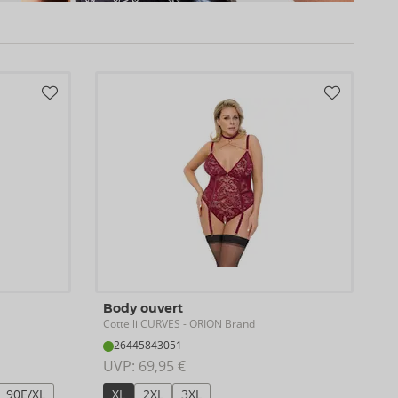
Body ouvert
Cottelli CURVES
- ORION Brand
26445843051
UVP: 
69,95 €
90E/XL
XL
2XL
3XL