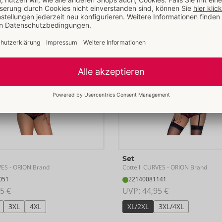
Set
VES
Cottelli CURVES
- ORION Brand
- ORION Brand
051
22140081141
5 €
UVP: 
44,95 €
3XL
4XL
XL/2XL
3XL/4XL