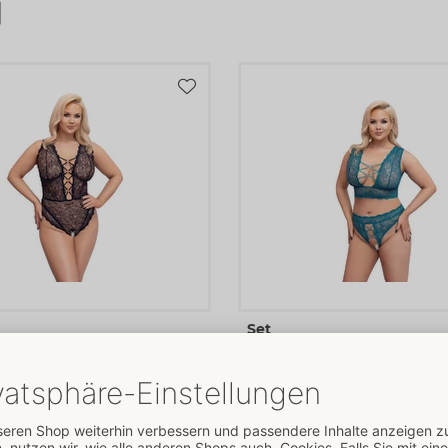
Set
VES
Cottelli CURVES
- ORION Brand
- ORION Brand
441
22141054051
5 €
UVP: 
54,95 €
90D/XL
95D/2XL
90E/XL
XL
2XL
3XL
4XL