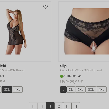
leid
Slip
VES
Cottelli CURVES
- ORION Brand
- ORION Brand
071
23107081041
5 €
UVP: 
29,95 €
3XL
4XL
L
XL
2XL
3XL
4XL
1
2