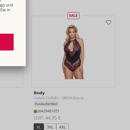
SALE
Body
Cottelli CURVES
- ORION Brand
Auslaufartikel
26429481051
UVP: 
44,95 €
XL
3XL
4XL