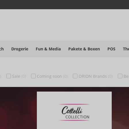
ch
Drogerie
Fun & Media
Pakete
& Boxen
POS
Th
)
Sale
(0)
Coming soon
(0)
ORION Brands
(0)
Be