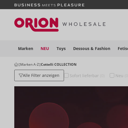
Marken
NEU
Toys
Dessous
& Fashion
Fetis
Marken A-Z
Cottelli COLLECTION
Alle Filter anzeigen
Sofort
lieferbar
(0)
Neu
(0