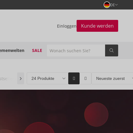
DE
Kunde werden
Einloggen
emenwelten
SALE
stseller
(0)