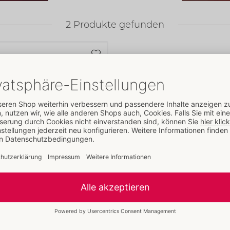
2
Produkte gefunden
rple Plug Medium
 ORION Brand
000
5 €