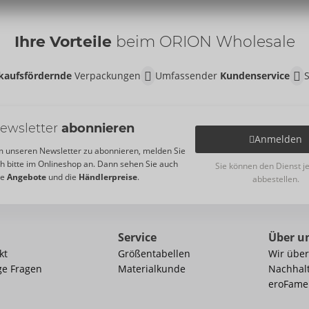
Ihre Vorteile
beim ORION Wholesale
kaufsfördernde
Verpackungen
Umfassender
Kundenservice
ewsletter
abonnieren
Anmelden
 unseren Newsletter zu abonnieren, melden Sie
ch bitte im Onlineshop an. Dann sehen Sie auch
Sie können den Dienst j
re
Angebote
und die
Händlerpreise
.
abbestellen.
Service
Über u
kt
Größentabellen
Wir über
ge Fragen
Materialkunde
Nachhalt
eroFame