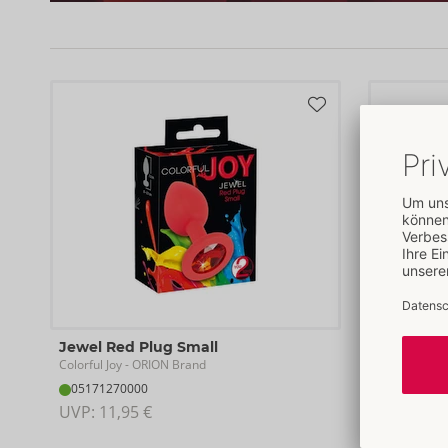
Jewel Red Plug Small
Jewel Pu
Colorful Joy
Colorful Joy
- ORION Brand
-
05171270000
05171600
UVP: 
11,95 €
UVP: 
14,9