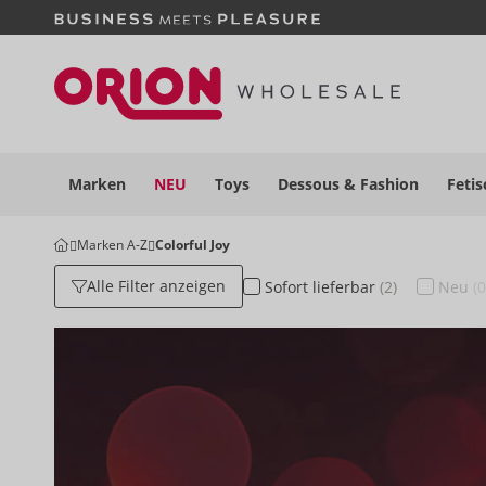
Marken
NEU
Toys
Dessous
& Fashion
Fetis
Marken A-Z
Colorful Joy
Alle Filter anzeigen
Sofort
lieferbar
(2)
Neu
(0