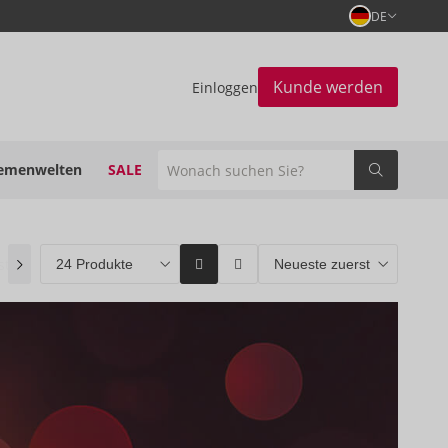
DE
Kunde werden
Einloggen
emenwelten
SALE
stseller
(0)