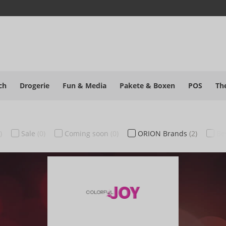
ch
Drogerie
Fun & Media
Pakete
& Boxen
POS
Th
)
Sale
(0)
Coming soon
(0)
ORION Brands
(2)
Be