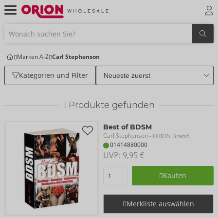
Marken A-Z
Carl Stephenson
Kategorien und Filter
1
Produkte gefunden
Best of BDSM
Carl Stephenson
- ORION Brand
01414880000
UVP: 
9,95 €
Kaufen
Merkliste auswählen