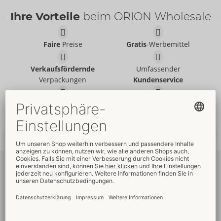
Ihre Vorteile
beim ORION Wholesale
Faire
Preise
Gratis
-Werbemittel
Verkaufsfördernde
Umfassender
Verpackungen
Kundenservice
Schnelle
weltweite
Neue
Trends
Lieferung
Newsletter
abonnieren
Um unseren Newsletter zu abonnieren, melden Sie sich bitte im
Onlineshop an. Dann sehen Sie auch Ihre
Angebote
und die
Händlerpreise
.