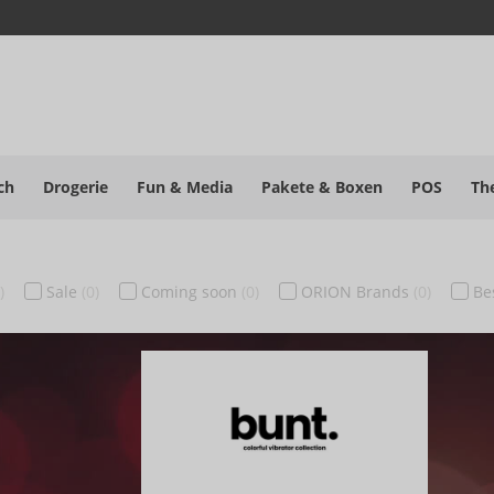
ch
Drogerie
Fun & Media
Pakete
& Boxen
POS
Th
)
Sale
(0)
Coming soon
(0)
ORION Brands
(0)
Be