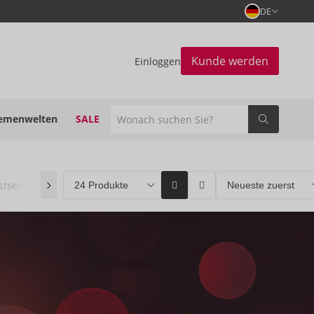
DE
Kunde werden
Einloggen
emenwelten
SALE
stseller
(0)