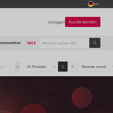
DE
Kunde werden
Einloggen
emenwelten
SALE
stseller
(0)