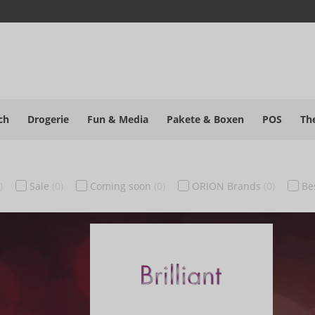
ch
Drogerie
Fun & Media
Pakete
& Boxen
POS
Th
)
Sale
(0)
Coming soon
(0)
ORION Brands
(0)
Be