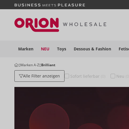
Marken
NEU
Toys
Dessous
& Fashion
Fetis
Marken A-Z
Brilliant
Alle Filter anzeigen
Sofort
lieferbar
(0)
Neu
(0