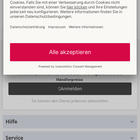
Schnelle
weltweite
Neue
Trends
Lieferung
Newsletter
abonnieren
Um unseren Newsletter zu abonnieren, melden Sie sich bitte im
Onlineshop an. Dann sehen Sie auch Ihre
Angebote
und die
Händlerpreise
.
Anmelden
Sie können den Dienst jederzeit abbestellen.
Hilfe
Sie haben Fragen?
Service