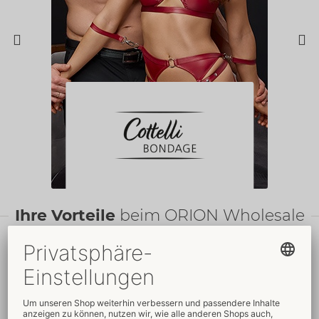
Ihre Vorteile
beim ORION Wholesale
Faire
Preise
Gratis
-Werbemittel
Verkaufsfördernde
Umfassender
Verpackungen
Kundenservice