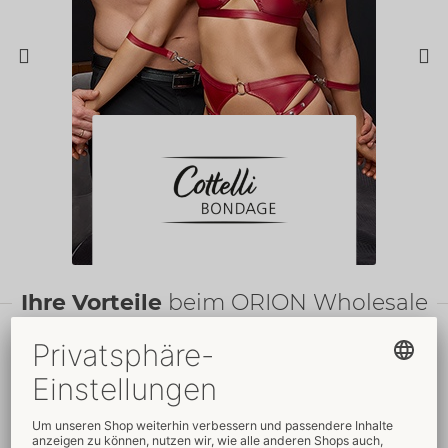
Ihre Vorteile
beim ORION Wholesale
Faire
Preise
Gratis
-Werbemittel
Verkaufsfördernde
Umfassender
Verpackungen
Kundenservice