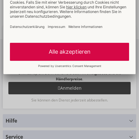
Schnelle
weltweite
Neue
Trends
Lieferung
Newsletter
abonnieren
Um unseren Newsletter zu abonnieren, melden Sie sich bitte im
Onlineshop an. Dann sehen Sie auch Ihre
Angebote
und die
Händlerpreise
.
Anmelden
Sie können den Dienst jederzeit abbestellen.
Hilfe
Sie haben Fragen?
Service