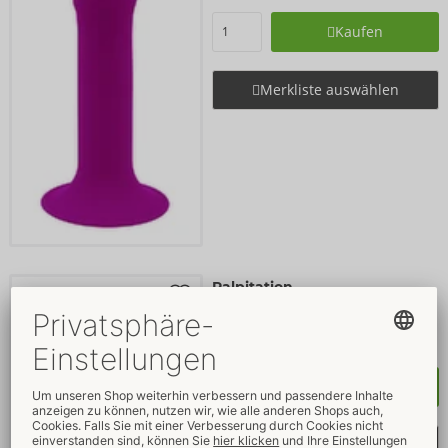
Kaufen
Merkliste auswählen
Palpitation
Adrien Lastic
05538750000
UVP: 
89,90 €
Kaufen
Merkliste auswählen