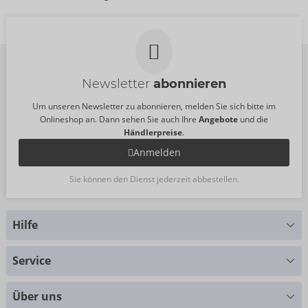
Newsletter
abonnieren
Um unseren Newsletter zu abonnieren, melden Sie sich bitte im
Onlineshop an. Dann sehen Sie auch Ihre
Angebote
und die
Händlerpreise
.
Anmelden
Sie können den Dienst jederzeit abbestellen.
Hilfe
Sie haben Fragen?
Service
Wir helfen Ihnen gern weiter
Größentabellen
+49 (0)461 50 40 308
Über uns