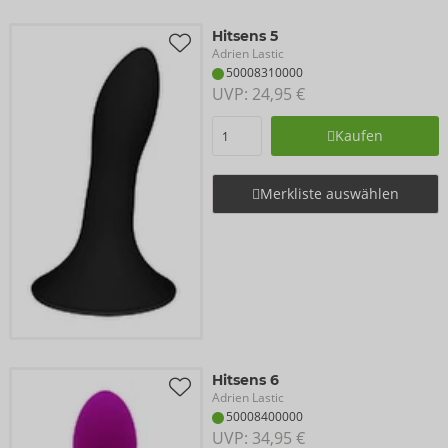
Hitsens 5
Adrien Lastic
50008310000
UVP: 
24,95 €
Kaufen
Merkliste auswählen
Hitsens 6
Adrien Lastic
50008400000
UVP: 
34,95 €