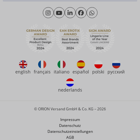
Materialkunde
Montag - Donnerstag: 09:00 - 16:00 Uhr
Wir über uns
Freitag: 09:00 - 15:00 Uhr
Nachhaltigkeit
eroFame
Kontakt
Häufige Fragen
english
français
italiano
español
polski
русский
nederlands
© ORION Versand GmbH & Co. KG – 2026
Impressum
Datenschutz
Datenschutzeinstellungen
AGB