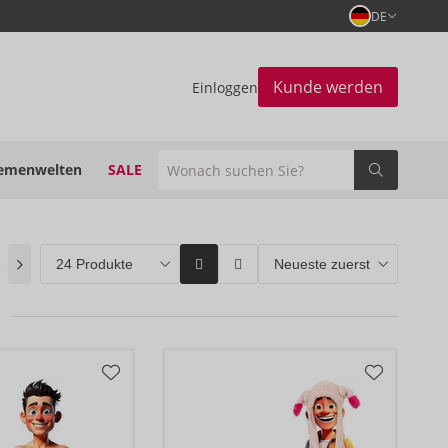
DE
Kunde werden
Einloggen
emenwelten
SALE
(0)
ORION Brands
(22)
Bestseller
(20)