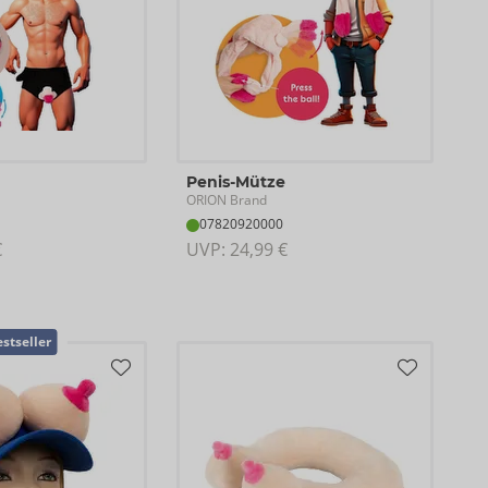
Penis-Mütze
ORION Brand
07820920000
€
UVP: 
24,99 €
stseller