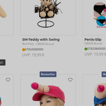
SM-Teddy with Swing
Penis-Slip
ORION Brand
Bad Kitty
- ORION Brand
07820840000
07820680000
UVP: 
19,99 
UVP: 
19,99 €
on
Bestseller
Be