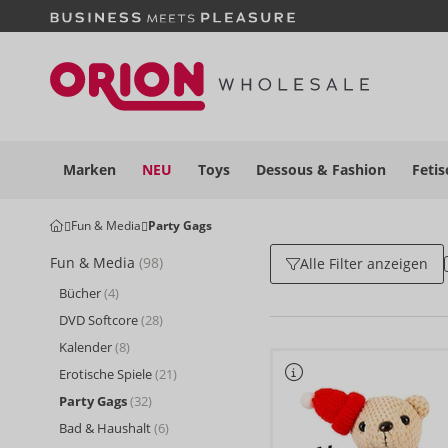
Marken
NEU
Toys
Dessous
& Fashion
Fetis
Fun & Media
Party Gags
Fun & Media
(98)
Alle Filter anzeigen
Bücher
(4)
DVD Softcore
(28)
Kalender
(8)
Erotische Spiele
(21)
Party Gags
(32)
Bad & Haushalt
(6)