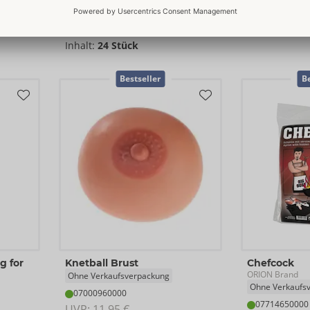
07993780000
50036010000
UVP: 
74,99 €
UVP: 
69,95 
Inhalt:
24 Stück
Bestseller
Be
g for
Knetball Brust
Chefcock
ORION Brand
Ohne Verkaufsverpackung
Ohne Verkaufs
07000960000
07714650000
UVP: 
11,95 €