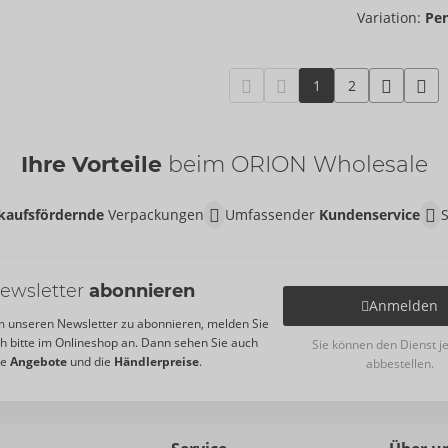
Variation:
Pen
1
2
Ihre Vorteile
beim ORION Wholesale
kaufsfördernde
Verpackungen
Umfassender
Kundenservice
ewsletter
abonnieren
Anmelden
 unseren Newsletter zu abonnieren, melden Sie
ch bitte im Onlineshop an. Dann sehen Sie auch
Sie können den Dienst j
re
Angebote
und die
Händlerpreise
.
abbestellen.