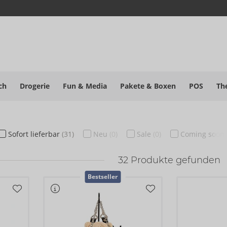
ch
Drogerie
Fun & Media
Pakete
& Boxen
POS
Th
Sofort
lieferbar
(31)
Neu
(0)
Sale
(0)
Coming soon
32
Produkte gefunden
Bestseller