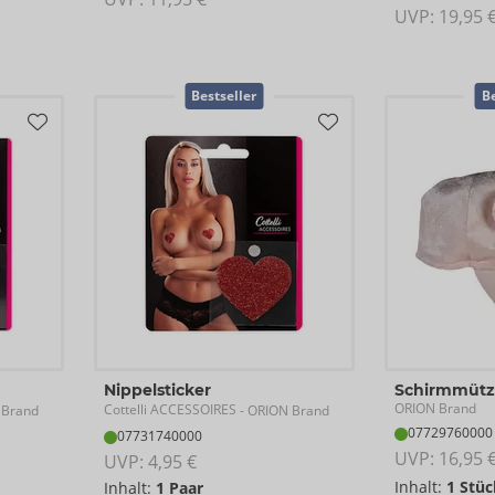
UVP: 
19,95 
Bestseller
Be
Nippelsticker
Schirmmütz
ORION Brand
Cottelli ACCESSOIRES
 Brand
- ORION Brand
07729760000
07731740000
UVP: 
16,95 
UVP: 
4,95 €
Inhalt:
1 Stüc
Inhalt:
1 Paar