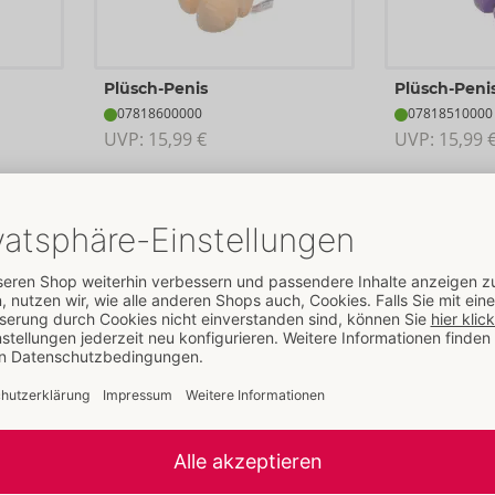
Plüsch-Penis
Plüsch-Pen
07818600000
07818510000
UVP: 
15,99 €
UVP: 
15,99 
Be
Display Wind-Up Willie 24er
Addiction Sil