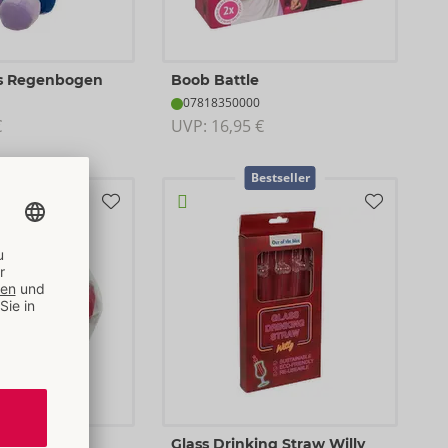
is Regenbogen
Boob Battle
07818350000
€
UVP: 
16,95 €
stseller
Bestseller
ly Willy 12er
Glass Drinking Straw Willy