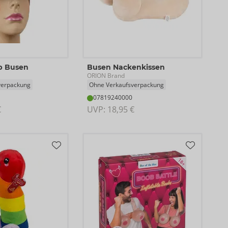
p Busen
Busen Nackenkissen
ORION Brand
verpackung
Ohne Verkaufsverpackung
07819240000
€
UVP: 
18,95 €