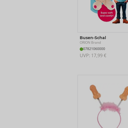
Busen-Schal
ORION Brand
07821060000
UVP: 
17,99 €