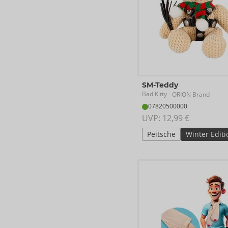
SM-Teddy
Bad Kitty
- ORION Brand
07820500000
UVP: 
12,99 €
Peitsche
Winter Editi