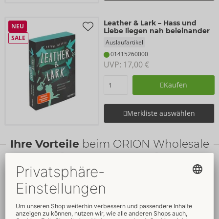
Leather & Lark – Hass und
NEU
Liebe liegen nah beieinander
SALE
Auslaufartikel
01415260000
UVP: 
17,00 €
Kaufen
Merkliste auswählen
Ihre Vorteile
beim ORION Wholesale
Faire
Preise
Gratis
-Werbemittel
Verkaufsfördernde
Umfassender
Verpackungen
Kundenservice