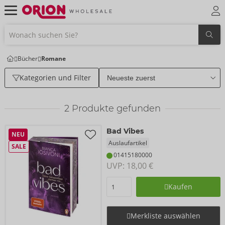
Bücher
Romane
Kategorien und Filter
2
Produkte gefunden
Bad Vibes
NEU
Auslaufartikel
SALE
01415180000
UVP: 
18,00 €
Kaufen
Merkliste auswählen