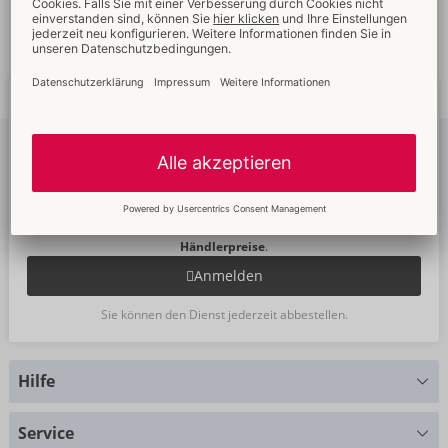
Schnelle
weltweite
Neue
Trends
Lieferung
Newsletter
abonnieren
Um unseren Newsletter zu abonnieren, melden Sie sich bitte im
Onlineshop an. Dann sehen Sie auch Ihre
Angebote
und die
Händlerpreise
.
Anmelden
Sie können den Dienst jederzeit abbestellen.
Hilfe
Sie haben Fragen?
Service