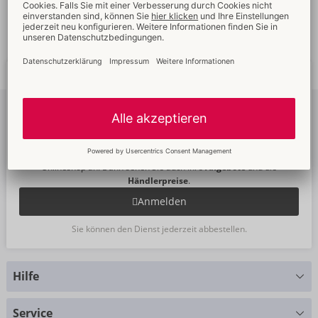
Schnelle
weltweite
Neue
Trends
Lieferung
Newsletter
abonnieren
Um unseren Newsletter zu abonnieren, melden Sie sich bitte im
Onlineshop an. Dann sehen Sie auch Ihre
Angebote
und die
Händlerpreise
.
Anmelden
Sie können den Dienst jederzeit abbestellen.
Hilfe
Sie haben Fragen?
Service