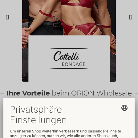
Ihre Vorteile
beim ORION Wholesale
Faire
Preise
Gratis
-Werbemittel
Verkaufsfördernde
Umfassender
Verpackungen
Kundenservice