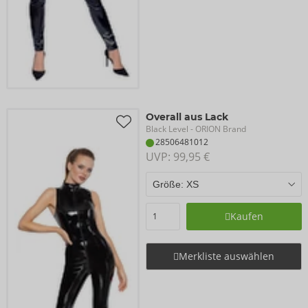
Overall aus Lack
Black Level
- ORION Brand
28506481012
UVP: 
99,95 €
Kaufen
Merkliste auswählen