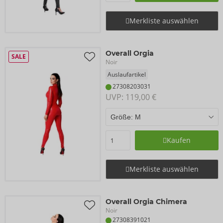
Merkliste auswählen
Overall Orgia
SALE
Noir
Auslaufartikel
27308203031
UVP: 
119,00 €
Kaufen
Merkliste auswählen
Overall Orgia Chimera
Noir
27308391021