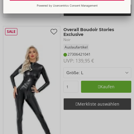
Merkliste auswählen
Overall Boudoir Stories
SALE
Exclusive
Noir
Auslaufartikel
27306421041
UVP: 
139,95 €
Kaufen
Merkliste auswählen