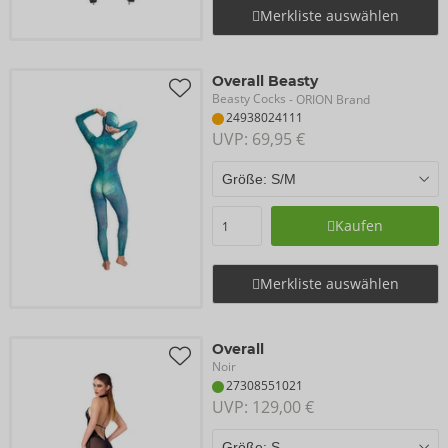
Merkliste auswählen
Overall Beasty
Beasty Cocks
- ORION Brand
24938024111
UVP: 
69,95 €
Kaufen
Merkliste auswählen
Overall
Noir
27308551021
UVP: 
129,00 €