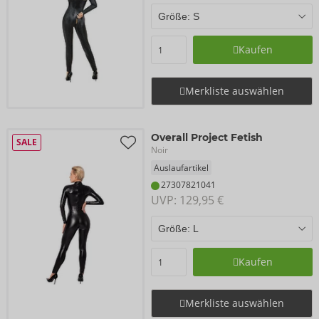
Kaufen
Merkliste auswählen
Overall Project Fetish
SALE
Noir
Auslaufartikel
27307821041
UVP: 
129,95 €
Kaufen
Merkliste auswählen