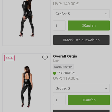
UVP: 
149,00 €
Kaufen
Merkliste auswählen
Overall Orgia
SALE
Noir
Auslaufartikel
27308041021
UVP: 
119,00 €
Kaufen