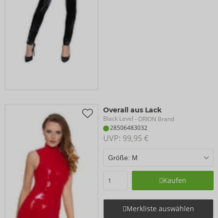
Overall aus Lack
Black Level
- ORION Brand
28506483032
UVP: 
99,95 €
Kaufen
Merkliste auswählen