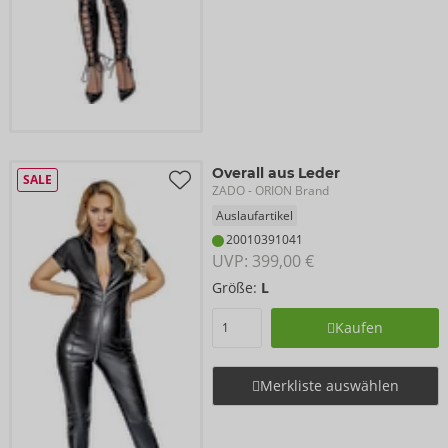
Overall aus Leder
SALE
ZADO
- ORION Brand
Auslaufartikel
20010391041
UVP: 
399,00 €
Größe:
L
Kaufen
Merkliste auswählen