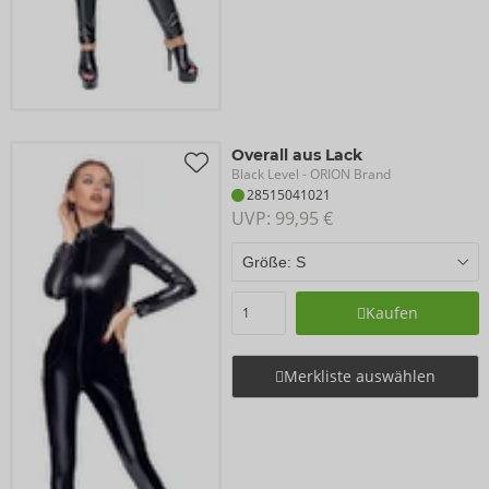
Overall aus Lack
Black Level
- ORION Brand
28515041021
UVP: 
99,95 €
Kaufen
Merkliste auswählen