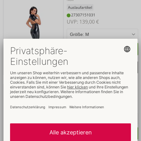
Auslaufartikel
27307151031
UVP: 
139,00 €
Kaufen
Merkliste auswählen
Overall aus Lack
Black Level
- ORION Brand
28515711021
UVP: 
69,95 €
Kaufen