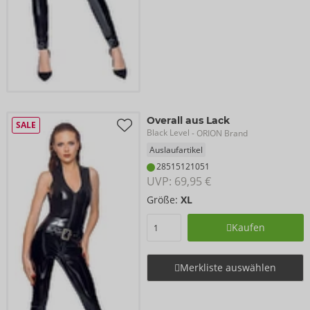
Overall aus Lack
SALE
Black Level
- ORION Brand
Auslaufartikel
28515121051
UVP: 
69,95 €
Größe:
XL
Kaufen
Merkliste auswählen