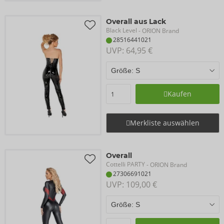
Overall aus Lack
Black Level
- ORION Brand
28516441021
UVP: 
64,95 €
Kaufen
Merkliste auswählen
Overall
Cottelli PARTY
- ORION Brand
27306691021
UVP: 
109,00 €