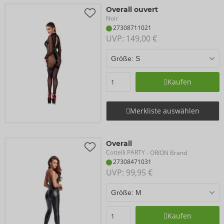
Overall ouvert
Noir
27308711021
UVP: 
149,00 €
Kaufen
Merkliste auswählen
Overall
Cottelli PARTY
- ORION Brand
27308471031
UVP: 
99,95 €
Kaufen