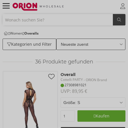
Women
Overalls
Kategorien und Filter
36
Produkte gefunden
Overall
Cottelli PARTY
- ORION Brand
27308981021
UVP: 
89,95 €
Kaufen