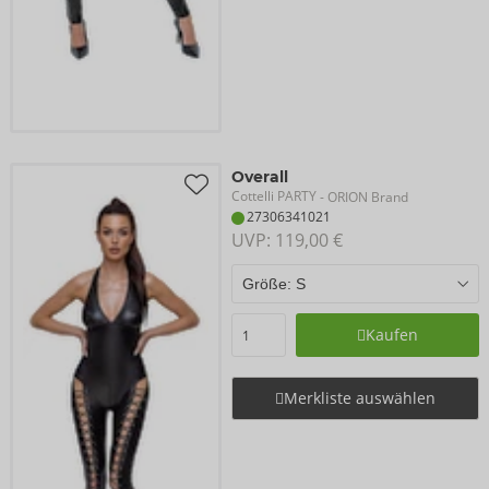
Overall
Cottelli PARTY
- ORION Brand
27306341021
UVP: 
119,00 €
Kaufen
Merkliste auswählen