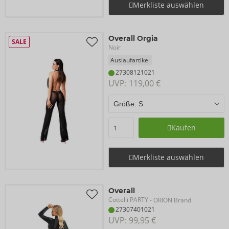
Merkliste auswählen
Overall Orgia
SALE
Noir
Auslaufartikel
27308121021
UVP: 
119,00 €
Kaufen
Merkliste auswählen
Overall
Cottelli PARTY
- ORION Brand
27307401021
UVP: 
99,95 €