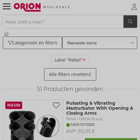
Categorieën en filters
Label "Rebel"
Alle filters resetten
51
Producten gevonden
Pulsating & Vibrating
NIEUW
Masturbator With Opening &
Closing Arms
Rebel
- ORION Brand
54091010000
AVP: 
69,95 €