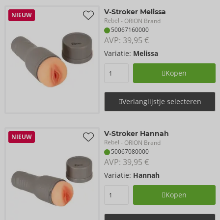
V-Stroker Melissa
NIEUW
Rebel
- ORION Brand
50067160000
AVP: 
39,95 €
Variatie:
Melissa
Kopen
Verlanglijstje selecteren
V-Stroker Hannah
NIEUW
Rebel
- ORION Brand
50067080000
AVP: 
39,95 €
Variatie:
Hannah
Kopen