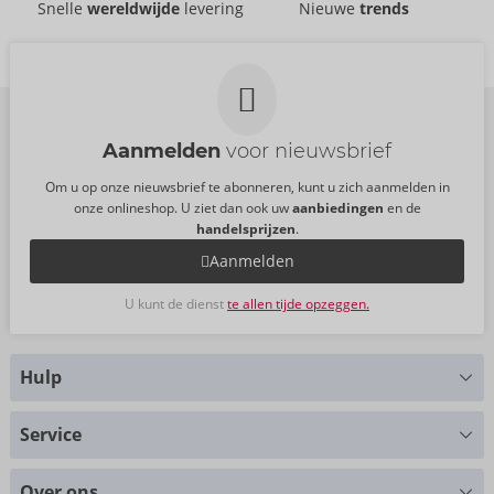
Snelle
wereldwijde
levering
Nieuwe
trends
Aanmelden
voor nieuwsbrief
Om u op onze nieuwsbrief te abonneren, kunt u zich aanmelden in
onze onlineshop. U ziet dan ook uw
aanbiedingen
en de
handelsprijzen
.
Aanmelden
U kunt de dienst
te allen tijde opzeggen.
Hulp
Hebt u vragen?
Service
Wij helpen u graag verder
Maattabellen
+49 (0)461-5040-308
Over ons