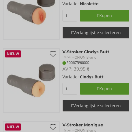
Variatie:
Nicolette
Kopen
Verlanglijstje selecteren
V-Stroker Cindys Butt
NIEUW
Rebel
- ORION Brand
50067590000
AVP: 
39,95 €
Variatie:
Cindys Butt
Kopen
Verlanglijstje selecteren
V-Stroker Monique
NIEUW
Rebel
- ORION Brand