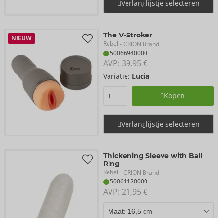
Verlanglijstje selecteren
The V-Stroker
NIEUW
Rebel
- ORION Brand
50066940000
AVP: 
39,95 €
Variatie:
Lucia
Kopen
Verlanglijstje selecteren
Thickening Sleeve with Ball
Ring
Rebel
- ORION Brand
50061120000
AVP: 
21,95 €