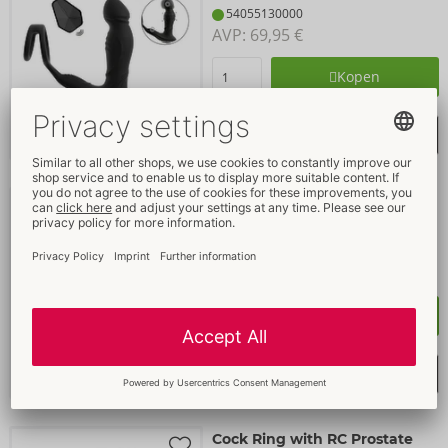
54055130000
AVP: 
69,95 €
Kopen
Verlanglijstje selecteren
Glans Masturbation Cup
Trainer
Rebel
- ORION Brand
54060210000
AVP: 
44,95 €
Kopen
Verlanglijstje selecteren
Cock Ring with RC Prostate