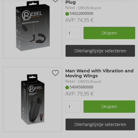
Plug
Rebel
- ORION Brand
54022800000
AVP: 
74,95 €
Kopen
Verlanglijstje selecteren
Man Wand with Vibration and
Moving Wings
Rebel
- ORION Brand
54045680000
AVP: 
79,95 €
Kopen
Verlanglijstje selecteren