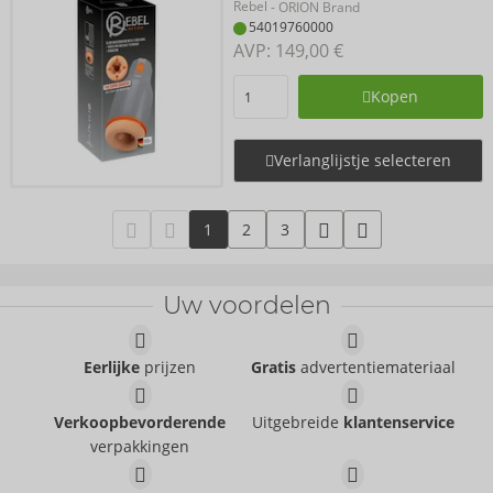
Rebel
- ORION Brand
54019760000
AVP: 
149,00 €
Kopen
Verlanglijstje selecteren
1
2
3
Uw voordelen
Eerlijke
prijzen
Gratis
advertentiemateriaal
Verkoopbevorderende
Uitgebreide
klantenservice
verpakkingen