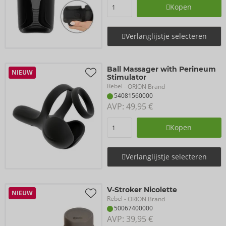
Kopen
Verlanglijstje selecteren
Ball Massager with Perineum
NIEUW
Stimulator
Rebel
- ORION Brand
54081560000
AVP: 
49,95 €
Kopen
Verlanglijstje selecteren
V-Stroker Nicolette
NIEUW
Rebel
- ORION Brand
50067400000
AVP: 
39,95 €