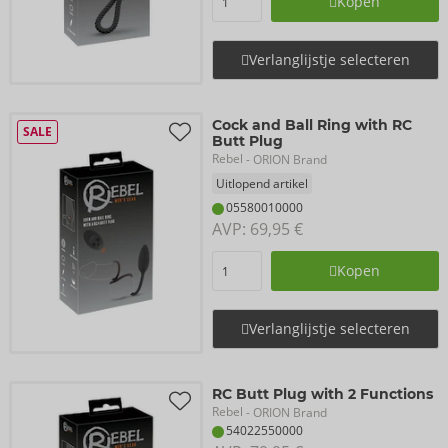
Kopen
Verlanglijstje selecteren
Cock and Ball Ring with RC
SALE
Butt Plug
Rebel
- ORION Brand
Uitlopend artikel
05580010000
AVP: 
69,95 €
Kopen
Verlanglijstje selecteren
RC Butt Plug with 2 Functions
Rebel
- ORION Brand
54022550000