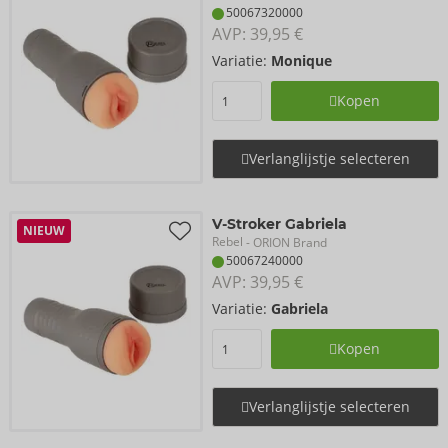
50067320000
AVP: 
39,95 €
Variatie:
Monique
Kopen
Verlanglijstje selecteren
V-Stroker Gabriela
NIEUW
Rebel
- ORION Brand
50067240000
AVP: 
39,95 €
Variatie:
Gabriela
Kopen
Verlanglijstje selecteren