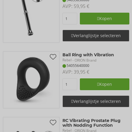
AVP: 
59,95 €
Kopen
Verlanglijstje selecteren
Ball Ring with Vibration
Rebel
- ORION Brand
54055640000
AVP: 
39,95 €
Kopen
Verlanglijstje selecteren
RC Vibrating Prostate Plug
with Nodding Function
Rebel
- ORION Brand