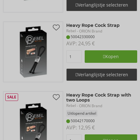
Verlanglijstje selecteren
Heavy Rope Cock Strap
Rebel
- ORION Brand
50042330000
AVP: 
24,95 €
Kopen
Verlanglijstje selecteren
Heavy Rope Cock Strap with
SALE
two Loops
Rebel
- ORION Brand
Uitlopend artikel
50042170000
AVP: 
12,95 €