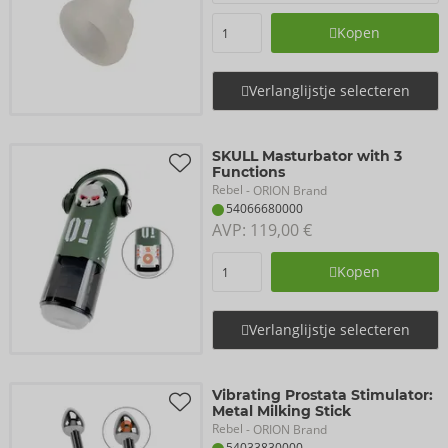
Kopen
Verlanglijstje selecteren
SKULL Masturbator with 3
Functions
Rebel
- ORION Brand
54066680000
AVP: 
119,00 €
Kopen
Verlanglijstje selecteren
Vibrating Prostata Stimulator:
Metal Milking Stick
Rebel
- ORION Brand
54033830000