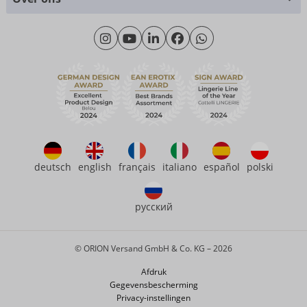
Materialen
Maandag - Donderdag: 09.00 - 16.00 uur
Over ons
Vrijdag: 09.00 - 15.00 uur
Duurzaamheid
eroFame
Contact opnemen met
Veelgestelde vragen (FAQ)
deutsch
english
français
italiano
español
polski
русский
© ORION Versand GmbH & Co. KG – 2026
Afdruk
Gegevensbescherming
Privacy-instellingen