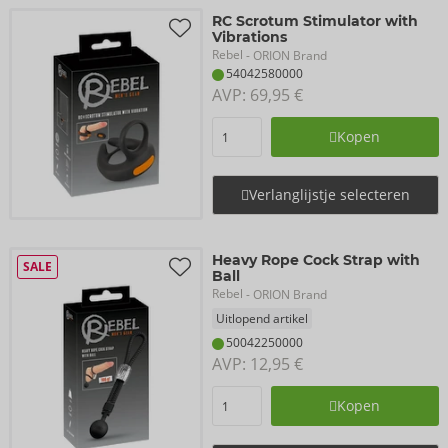
RC Scrotum Stimulator with
Vibrations
Rebel
- ORION Brand
54042580000
AVP: 
69,95 €
Kopen
Verlanglijstje selecteren
Heavy Rope Cock Strap with
SALE
Ball
Rebel
- ORION Brand
Uitlopend artikel
50042250000
AVP: 
12,95 €
Kopen