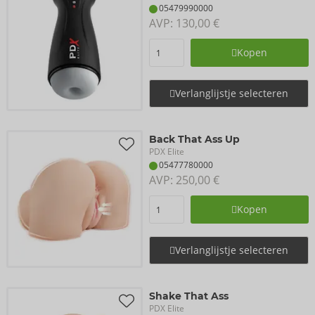
05479990000
AVP: 
130,00 €
Kopen
Verlanglijstje selecteren
Back That Ass Up
PDX Elite
05477780000
AVP: 
250,00 €
Kopen
Verlanglijstje selecteren
Shake That Ass
PDX Elite