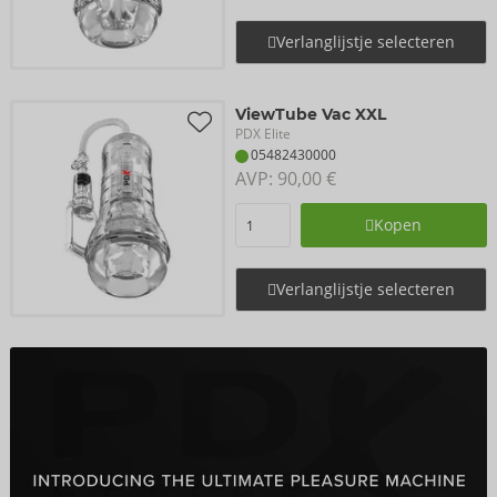
Verlanglijstje selecteren
ViewTube Vac XXL
PDX Elite
05482430000
AVP: 
90,00 €
Kopen
Verlanglijstje selecteren