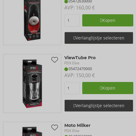
05472630000
AVP: 
160,00 €
Kopen
Verlanglijstje selecteren
ViewTube Pro
PDX Elite
05472470000
AVP: 
150,00 €
Kopen
Verlanglijstje selecteren
Moto Milker
PDX Elite