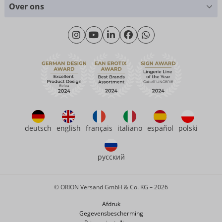
Maattabellen
+49 (0)461-5040-308
Over ons
Materialen
Maandag - Donderdag: 09.00 - 16.00 uur
Over ons
Vrijdag: 09.00 - 15.00 uur
Duurzaamheid
eroFame
Contact opnemen met
Veelgestelde vragen (FAQ)
deutsch
english
français
italiano
español
polski
русский
© ORION Versand GmbH & Co. KG – 2026
Afdruk
Gegevensbescherming