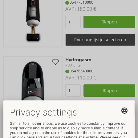
05477510000
AVP: 
180,00 €
Kopen
Verlanglijstje selecteren
Hydrogasm
PDX Elite
05476540000
AVP: 
110,00 €
Kopen
Verlanglijstje selecteren
Suck-O-Matic
PDX Elite