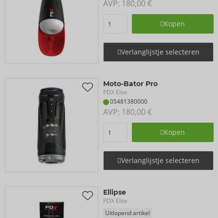
AVP: 
180,00 €
Kopen
Verlanglijstje selecteren
Moto-Bator Pro
PDX Elite
05481380000
AVP: 
180,00 €
Kopen
Verlanglijstje selecteren
Ellipse
PDX Elite
Uitlopend artikel