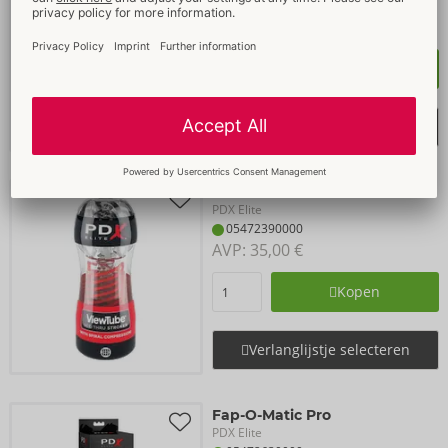
05476620000
AVP: 
140,00 €
Kopen
Verlanglijstje selecteren
Discount Campaign
ViewTube 2
PDX Elite
05472390000
AVP: 
35,00 €
Kopen
Verlanglijstje selecteren
Fap-O-Matic Pro
PDX Elite