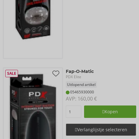
Fap-O-Matic
SALE
PDX Elite
Uitlopend artikel
05465930000
AVP: 
160,00 €
Kopen
Verlanglijstje selecteren