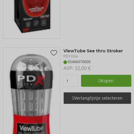
ViewTube See thru Stroker
PDX Elite
05466070000
AVP: 
32,00 €
Kopen
Verlanglijstje selecteren