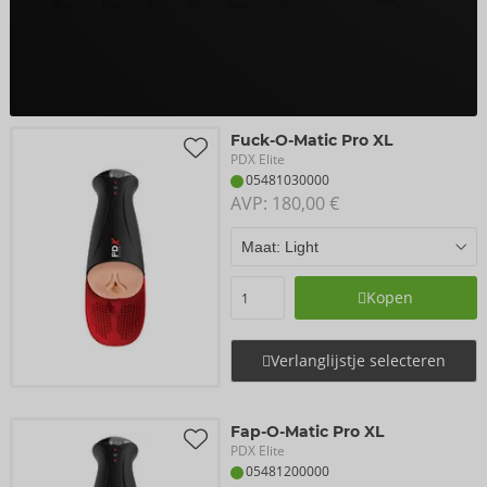
Fuck-O-Matic Pro XL
PDX Elite
05481030000
AVP: 
180,00 €
Kopen
Verlanglijstje selecteren
Fap-O-Matic Pro XL
PDX Elite
05481200000