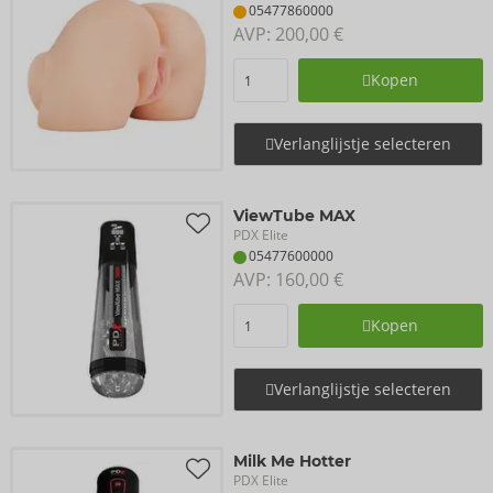
05477860000
AVP: 
200,00 €
Kopen
Verlanglijstje selecteren
ViewTube MAX
PDX Elite
05477600000
AVP: 
160,00 €
Kopen
Verlanglijstje selecteren
Milk Me Hotter
PDX Elite