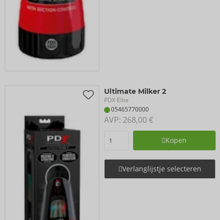
Ultimate Milker 2
PDX Elite
05465770000
AVP: 
268,00 €
Kopen
Verlanglijstje selecteren