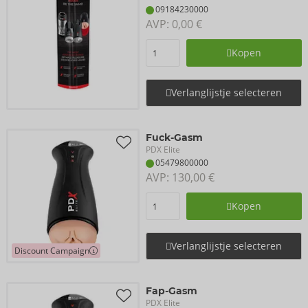
09184230000
AVP: 
0,00 €
Kopen
Verlanglijstje selecteren
Fuck-Gasm
PDX Elite
05479800000
AVP: 
130,00 €
Kopen
Verlanglijstje selecteren
Discount Campaign
Fap-Gasm
PDX Elite