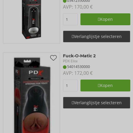
05472550000
AVP: 
170,00 €
Kopen
Verlanglijstje selecteren
Fuck-O-Matic 2
PDX Elite
54014530000
AVP: 
172,00 €
Kopen
Verlanglijstje selecteren