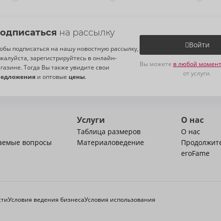
одписаться
на рассылку
Войти
обы подписаться на нашу новостную рассылку,
жалуйста, зарегистрируйтесь в онлайн-
Вы можете
в любой момент
газине. Тогда Вы также увидите свои
от услуги.
редложения
и оптовые
цены
.
Услуги
О нас
Таблица размеров
О нас
ваемые вопросы
Материаловедение
Продолжит
eroFame
сти
Условия ведения бизнеса
Условия использования