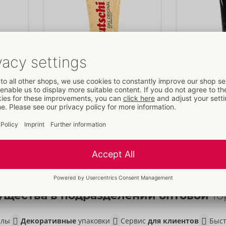
Original
Anal
Flutschi
Flutschi
- ORION Brand
- ORION
06203000000
06203350000
РРЦ: 
12,95 €
РРЦ: 
11,95 
Содержание:
200 ml
Содержание
щества в подразделении оптовой
то
алы
Декоративные
упаковки
Сервис
для клиентов
Быст