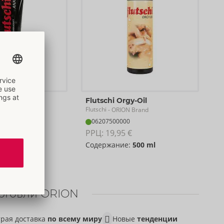
Flutschi Orgy-Oil
Flutschi
 Brand
- ORION Brand
06207500000
€
РРЦ: 
19,95 €
:
80 ml
Содержание:
500 ml
рговли ORION
рая доставка
по всему миру
Новые
тенденции