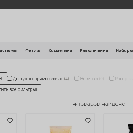
костюмы
Фетиш
Косметика
Развлечения
Наборы
ры
Доступны
прямо сейчас
(4)
Новинки
(0)
Распро
сить все фильтры
4
товаров найдено