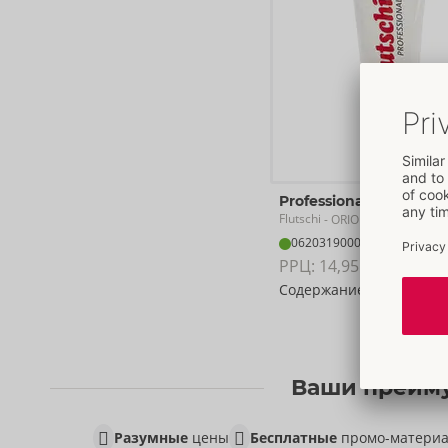
Professional
Flutschi
- ORION Brand
06203190000
РРЦ: 
14,95 €
Содержание:
200 ml
Ваши преиму
Разумные
цены
Бесплатные
промо-матери