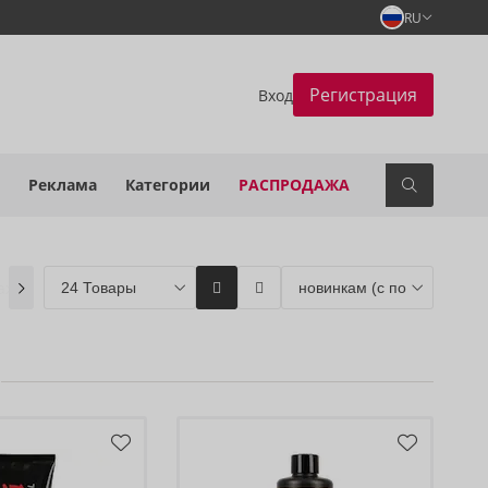
RU
Регистрация
Вход
Реклама
Категории
РАСПРОДАЖА
дажа
(0)
Coming soon
(0)
ORION Brands
(4)
Бестсел