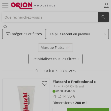
Catégories et filtres
Marque Flutschi
Réinitialiser tous les filtres
4
Produits trouvés
Flutschi « Professional »
Flutschi
- ORION Brand
06203190000
PPC: 
14,95 €
Dimensions :
200 ml