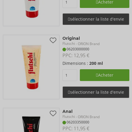
Acheter
sélectionner la liste d'envie
Original
Flutschi
- ORION Brand
06203000000
PPC: 
12,95 €
Dimensions :
200 ml
Acheter
sélectionner la liste d'envie
Anal
Flutschi
- ORION Brand
06203350000
PPC: 
11,95 €