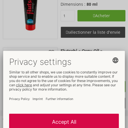
Dimensions :
80 ml
Acheter
sélectionner la liste d'envie
Flutschi « Orgy-Oil »
Flutschi
- ORION Brand
06207500000
PPC: 
19,95 €
Dimensions :
500 ml
Acheter
sélectionner la liste d'envie
Vos avantages
chez ORION Wholesale