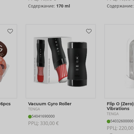
Содержание:
170 ml
Содержание
 6pcs
Vacuum Gyro Roller
Flip O (Zero)
Vibrations
TENGA
TENGA
54041690000
54032600000
РРЦ: 
330,00 €
РРЦ: 
220,00