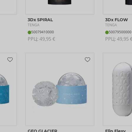
3Dx SPIRAL
3Dx FLOW
TENGA
TENGA
50079410000
50079500000
РРЦ: 
49,95 €
РРЦ: 
49,95 
GEO GLACIER
Flip Flexy