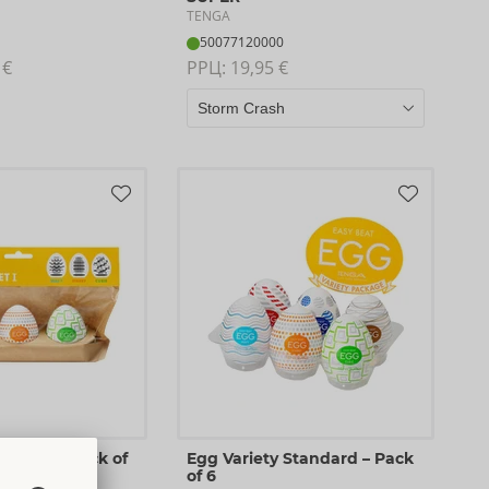
TENGA
50077120000
 €
РРЦ: 
19,95 €
 Set 1 – Pack of
Egg Variety Standard – Pack
of 6