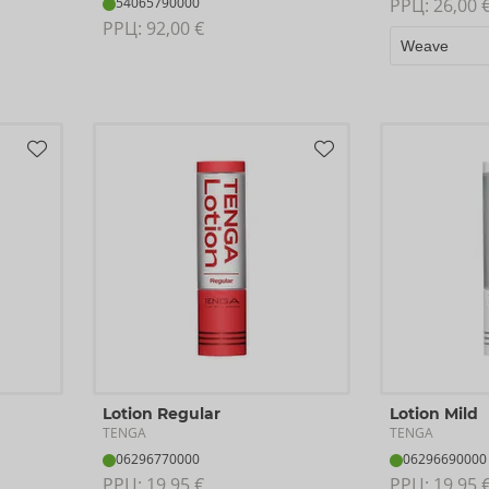
54065790000
РРЦ: 
26,00 
РРЦ: 
92,00 €
Lotion Regular
Lotion Mild
TENGA
TENGA
06296770000
06296690000
РРЦ: 
19,95 €
РРЦ: 
19,95 