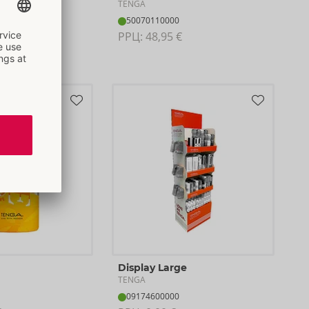
TENGA
50070110000
€
РРЦ: 
48,95 €
Display Large
TENGA
09174600000