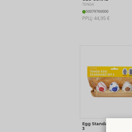
TENGA
50079760000
РРЦ: 
44,95 €
Egg Standard Set 2 – P
3