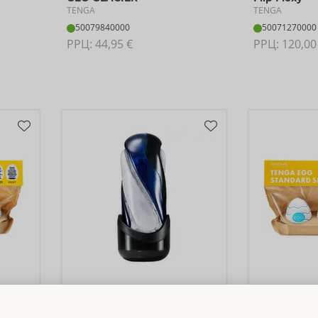
TENGA
TENGA
50079840000
50071270000
РРЦ: 
44,95 €
РРЦ: 
120,00
ack of
Flip 360
Egg Standard
3
TENGA