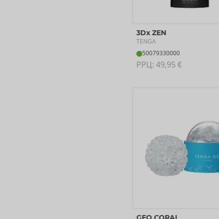
3Dx ZEN
TENGA
50079330000
РРЦ: 
49,95 €
GEO CORAL