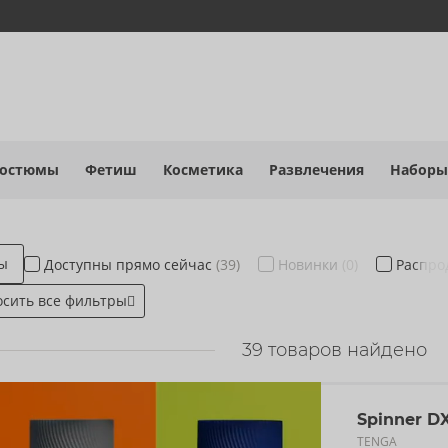
костюмы
Фетиш
Косметика
Развлечения
Наборы
ры
Доступны
прямо сейчас
(39)
Новинки
(0)
Распр
осить все фильтры
39
товаров найдено
Spinner D
TENGA