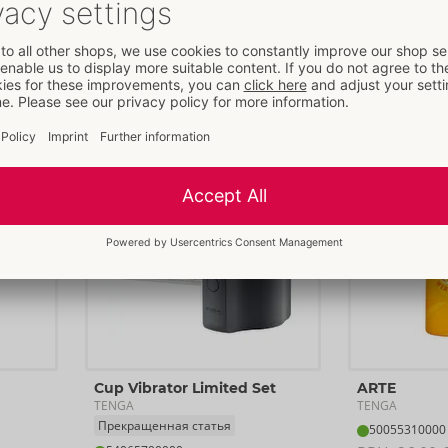
TENGA
50071000000
50070200000
РРЦ: 
160,00 €
РРЦ: 
24,95 
РАСПРОДАЖА
Cup Vibrator Limited Set
ARTE
TENGA
TENGA
Прекращенная статья
50055310000