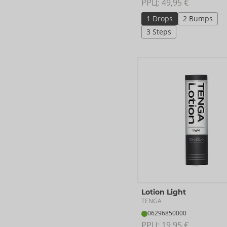
РРЦ: 
49,95 €
1 Drops
2 Bumps
3 Steps
Lotion Light
TENGA
06296850000
РРЦ: 
19,95 €