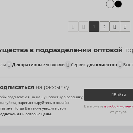
1
2
щества в подразделении оптовой
то
алы
Декоративные
упаковки
Сервис
для клиентов
Быст
одписаться
на рассылку
Войти
обы подписаться на нашу новостную рассылку,
жалуйста, зарегистрируйтесь в онлайн-
Вы можете
в любой момент
газине. Тогда Вы также увидите свои
от услуги.
редложения
и оптовые
цены
.