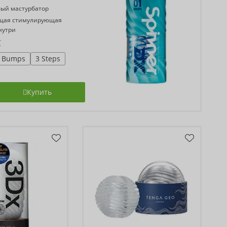
ый мастурбатор
щая стимулирующая
нутри
€
 Bumps
3 Steps
Купить