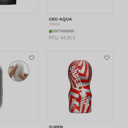
GEO AQUA
TENGA
50079680000
€
РРЦ: 
44,95 €
SUPER