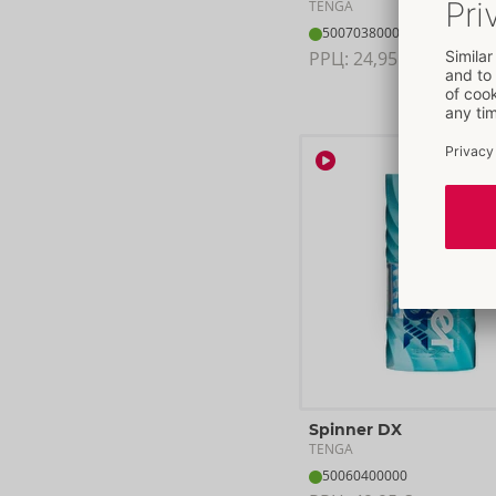
TENGA
50070380000
РРЦ: 
24,95 €
Spinner DX
TENGA
50060400000