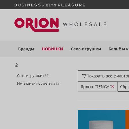
Бренды
НОВИНКИ
Секс-игрушки
Бельё
и 
Секс-игрушки
(35)
Показать все фильт
Интимная косметика
(3)
Ярлык "TENGA"
Сбр