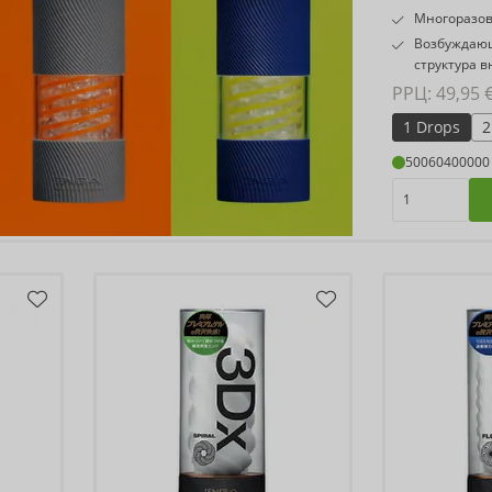
Многоразов
Возбуждаю
структура в
РРЦ: 
49,95 
1 Drops
2
50060400000