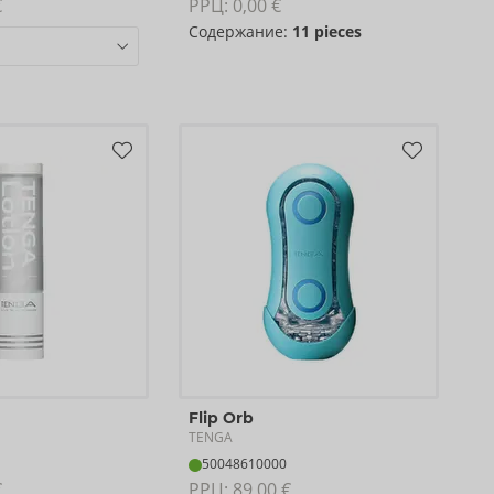
€
РРЦ: 
0,00 €
Содержание:
11 pieces
Flip Orb
TENGA
50048610000
€
РРЦ: 
89,00 €