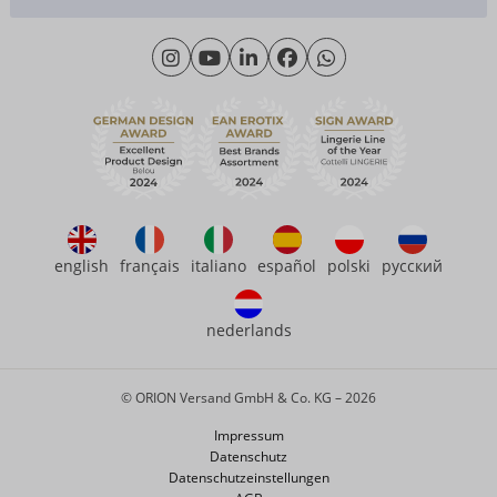
Materialkunde
Montag - Donnerstag: 09:00 - 16:00 Uhr
Wir über uns
Freitag: 09:00 - 15:00 Uhr
Nachhaltigkeit
eroFame
Kontakt
Häufige Fragen
english
français
italiano
español
polski
русский
nederlands
© ORION Versand GmbH & Co. KG – 2026
Impressum
Datenschutz
Datenschutzeinstellungen