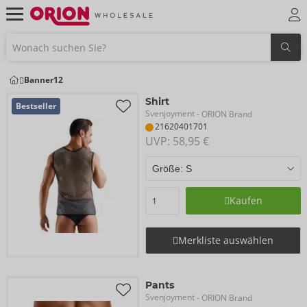
Banner12
Shirt
Bestseller
Svenjoyment
- ORION Brand
21620401701
UVP: 
58,95 €
Kaufen
Merkliste auswählen
Pants
Svenjoyment
- ORION Brand