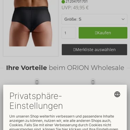
21204701701
UVP: 
49,95 €
Kaufen
Merkliste auswählen
Ihre Vorteile
beim ORION Wholesale
Faire
Preise
Gratis
-Werbemittel
Verkaufsfördernde
Umfassender
Verpackungen
Kundenservice
Schnelle
weltweite
Neue
Trends