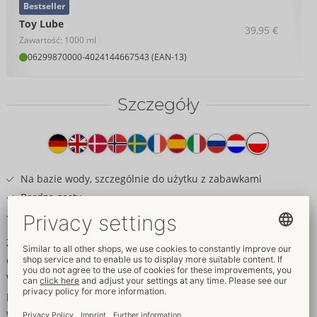
Bestseller
Toy Lube
39,95 €
Zawartość: 1000 ml
06299870000
-
4024144667543 (EAN-13)
Szczegóły
Tekst
na
produkcie
Na bazie wody, szczególnie do użytku z zabawkami
Bardzo gęsty
Bezpieczny dla prezerwatyw lateksowych
Zapewnia odpowiednią ilość nawilżenia - z zabawkami
erotycznymi lub bez nich!
Wyjątkowo gęsta konsystencja Just Glide Toylube zapewnia
płynny seks we wszystkich wariantach i wykazuje szczególne
właściwości poślizgowe, gdy używane są zabawki erotyczne.