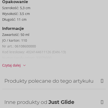
Opakowanie
Szerokość:
5,3 cm
Wysokość:
3,5 cm
Długość:
11 cm
Informacje
Zawartość:
50 ml
JO / karton:
110
Nr art.:
06108600000
Kod kreskowy:
4024144611126 (EAN-13)
Numer taryfy celnej:
33079000
Czytaj dalej
Produkty polecane do tego artykułu
Inne produkty od
Just Glide