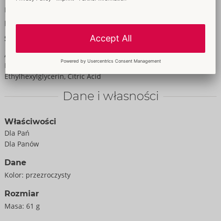
Ponieważ żel jest na bazie wody, jest oczywiście bezpieczny dla
prezerwatyw lateksowych.
Skład
Aqua, Glycerin, Hydroxyethylcellulose, Phenoxyethanol,
Hydroxypropyl Guar Hydroxypropyltrimonium Chloride,
Ethylhexylglycerin, Citric Acid
Dane i własności
Właściwości
Dla Pań
Dla Panów
Dane
Kolor:
przezroczysty
Rozmiar
Masa:
61 g