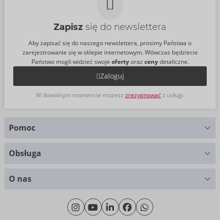
Zapisz
się do newslettera
Aby zapisać się do naszego newslettera, prosimy Państwa o
zarejestrowanie się w sklepie internetowym. Wówczas będziecie
Państwo mogli widzieć swoje
oferty
oraz
ceny
detaliczne.
Zaloguj
W dowolnym momencie możesz
zrezygnować
z usługi.
Pomoc
Masz pytania?
Obsługa
Służymy pomocą
Wykresy rozmiarów
+49 (0)461 50 40 308
O nas
Materiały
Poniedziałek - Czwartek: 09.00 - 16.00
O nas
Piątek: 09.00 - 15.00
Zrównoważony rozwój