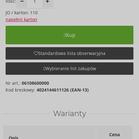
Ilość:
JO / karton: 110
napełnij karton
Kup
Standardowa lista obserwacyjna
Wybieranie list zakupów
Nr art.:
06108600000
Kod kreskowy:
4024144611126 (EAN-13)
Warianty
Cena
Opis