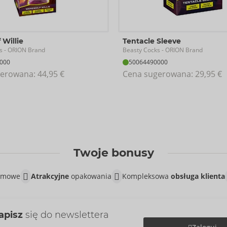
Willie
Tentacle Sleeve
s
Beasty Cocks
- ORION Brand
- ORION Brand
000
50064490000
erowana: 
44,95 €
Cena sugerowana: 
29,95 €
Twoje bonusy
lamowe
Atrakcyjne
opakowania
Kompleksowa
obsługa klienta
apisz
się do newslettera