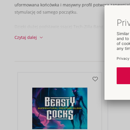
uformowana końcówka i masywny profil potwora zapewnia
stymulację od samego początku.
Dzięki dużej podstawie ssącej Tech-Zilla Bang przylega bez
gładkich powierzchni nawet podczas dzikiej akcji i umożl
Czytaj dalej
zabawę bez użycia rąk. Nawet w strap-onach, potworne dild
zamienia każde spotkanie w prawdziwy spektakl.
Wykonany z nieporowatego płynnego silikonu, Tech-Zilla B
przyjemnie elastyczny pomimo swojej twardej struktury i d
każdego rodzaju zabawy. Niezwykle miękka, błyszcząca po
gładki poślizg i podkreśla luksusowe uczucie przy każdym u
W misternie zadrukowanym dwustronnym opakowaniu: 1 x 
produktu, 1 x przód z wizerunkiem stworzenia.
Całkowita długość 23,5 cm, długość wkładki 19,3 cm, Ø maks
Waga 767 g.