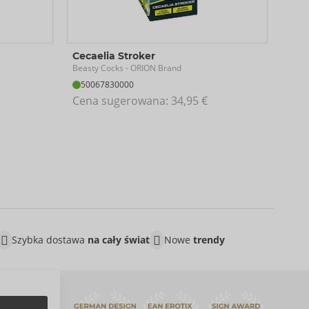
Dra
Cecaelia Stroker
Beast
Beasty Cocks
- ORION Brand
50
50067830000
Cen
Cena sugerowana: 
34,95 €
Szybka dostawa
na cały świat
Nowe
trendy