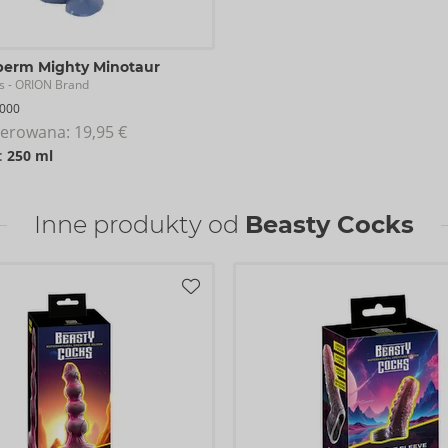
perm Mighty Minotaur
s
- ORION Brand
000
erowana: 
19,95 €
:
250 ml
Inne produkty od
Beasty Cocks