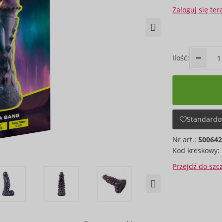
Zaloguj się ter
Ilość:
Standardo
Nr art.:
50064
Kod kreskowy:
Przejdź do sz