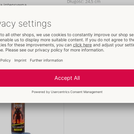
Długość:
24,5 cm
ją intensywną
Informacje
JO / karton:
10
Czytaj dalej
piecznie do wszystkich
Nr art.:
50064220000
Kod kreskowy:
4024144675166 (E
iwia bezkompromisową
13)
o pozostaje stabilne i
Numer taryfy celnej:
90191090
Kraj pochodzenia:
CN
Produkty polecane do tego artykułu
ang pozostaje
Dostępność
ostosowuje się do
następna dostawa:
44/2026
wierzchnia zapewnia
życiu.
przód z wizerunkiem
. 6 cm.