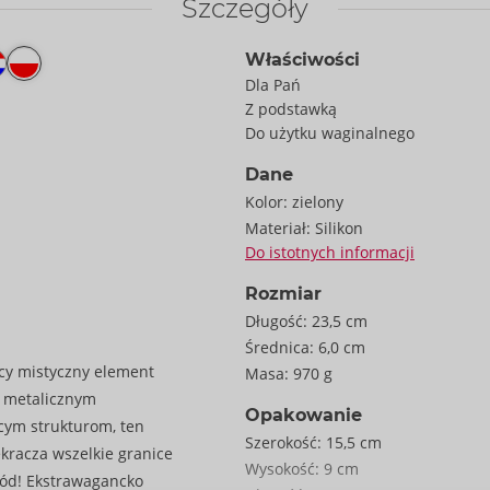
Szczegóły
Właściwości
Dla Pań
Z podstawką
Do użytku waginalnego
Dane
Kolor:
zielony
Materiał:
Silikon
Do istotnych informacji
Rozmiar
Długość:
23,5 cm
Średnica:
6,0 cm
ący mistyczny element
Masa:
970 g
 metalicznym
Opakowanie
cym strukturom, ten
Szerokość:
15,5 cm
ekracza wszelkie granice
Wysokość:
9 cm
gód! Ekstrawagancko