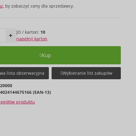
az,
by zobaczyć ceny dla sprzedawcy.
JO / karton:
10
napełnij karton
Kup
wa lista obserwacyjna
Wybieranie list zakupów
220000
4024144675166 (EAN-13)
czegółów produktu