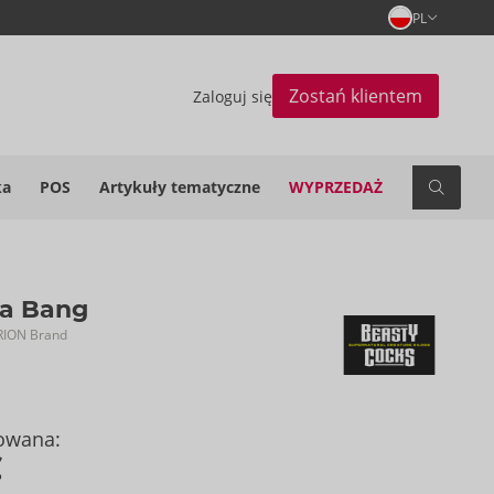
PL
Zostań klientem
Zaloguj się
ka
POS
Artykuły tematyczne
WYPRZEDAŻ
la Bang
RION Brand
owana:
€