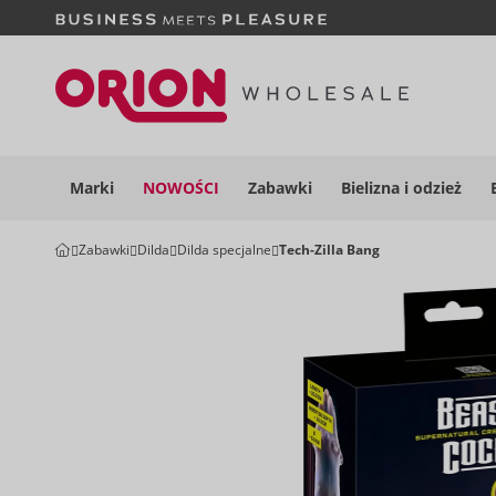
Marki
NOWOŚCI
Zabawki
Bielizna i
odzież
Zabawki
Dilda
Dilda specjalne
Tech-Zilla Bang