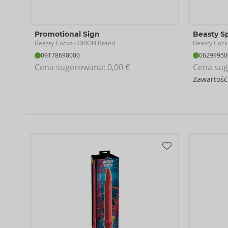
Silikon (płynny silikon).
Promotional Sign
Beasty S
Beasty Cocks
Beasty Cock
- ORION Brand
09178690000
06299950
Cena sugerowana: 
0,00 €
Cena sug
Zawartość