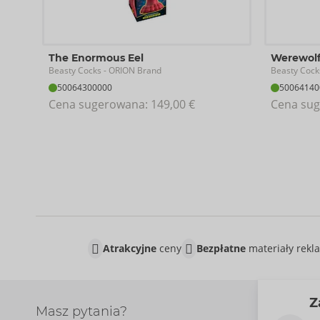
The Enormous Eel
Werewolf 
Beasty Cocks
Beasty Cock
- ORION Brand
50064300000
50064140
Cena sugerowana: 
149,00 €
Cena sug
Atrakcyjne
ceny
Bezpłatne
materiały rek
Z
Masz pytania?