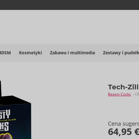
BDSM
Kosmetyki
Zabawa i multimedia
Zestawy i pudeł
Tech-Zil
Beasty Cocks
- O
Cena suger
64,95 