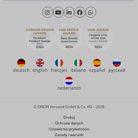
Materiały
Poniedziałek - Czwartek: 09.00 - 16.00
O nas
Piątek: 09.00 - 15.00
Zrównoważony rozwój
eroFame
Kontakt
Często zadawane pytania (FAQ)
deutsch
english
français
italiano
español
русский
nederlands
© ORION Versand GmbH & Co. KG – 2026
Drukuj
Ochrona danych
Ustawienia prywatności
Zasady i warunki