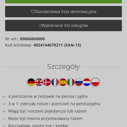
Standardowa lista obserwacyjna
Wybieranie list zakupów
Nr art.:
50066860000
Kod kreskowy:
4024144678211 (EAN-13)
Szczegóły
Tekst
na
produkcie
4 pierścienie w zestawie na penisa i jądra
3 w 1: zderzak, nosze i pierścień na penisa/jądra
Mogą być noszone pojedynczo lub razem
Może być mocno przymocowany razem
Rozciągliwe, elastyczne i giętkie