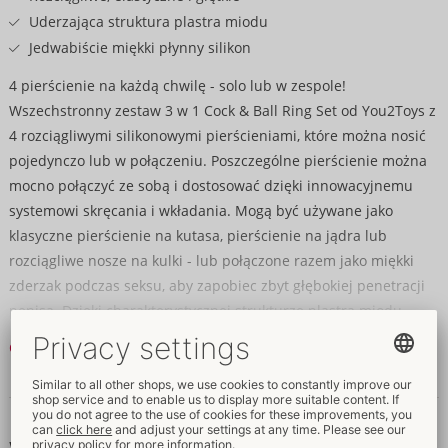
Uderzająca struktura plastra miodu
Jedwabiście miękki płynny silikon
4 pierścienie na każdą chwilę - solo lub w zespole!
Wszechstronny zestaw 3 w 1 Cock & Ball Ring Set od You2Toys z
4 rozciągliwymi silikonowymi pierścieniami, które można nosić
pojedynczo lub w połączeniu. Poszczególne pierścienie można
mocno połączyć ze sobą i dostosować dzięki innowacyjnemu
systemowi skręcania i wkładania. Mogą być używane jako
klasyczne pierścienie na kutasa, pierścienie na jądra lub
rozciągliwe nosze na kulki - lub połączone razem jako miękki
zderzak podczas seksu, aby zapobiec zbyt głębokiej penetracji
penisa. Dzięki charakterystycznej strukturze plastra miodu,
pierścienie oferują nie tylko optymalną przyczepność, ale także
Czytaj dalej
wyjątkowo fajny wygląd!
Dane i własności
Niezwykle elastyczny płynny silikon idealnie dopasowuje się do
każdego rozmiaru i zapewnia przyjemnie mocne i bezpieczne