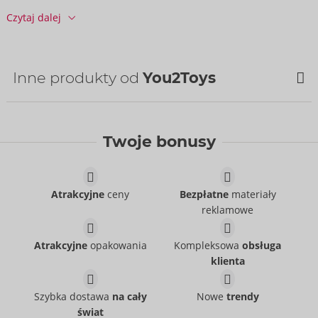
Nr art.:
50066860000
Czytaj dalej
Kod kreskowy:
4024144678211 (EAN-13)
Numer taryfy celnej:
39269097
Kraj pochodzenia:
CN
Inne produkty od
You2Toys
Dostępność
następna dostawa:
44/2026
Twoje bonusy
Atrakcyjne
ceny
Bezpłatne
materiały
reklamowe
Atrakcyjne
opakowania
Kompleksowa
obsługa
Cock & Ball Stretching
Six in a Row 2.0
klienta
You2Toys
Kit
- ORION Brand
50069530000
You2Toys
- ORION Brand
Szybka dostawa
na cały
Nowe
trendy
Cena sugerowana:
79,95 €
50067670000
świat