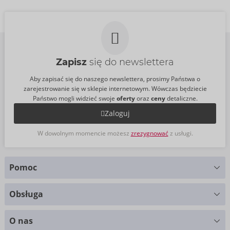
Cena sugerowana:
29,95 €
Zapisz
się do newslettera
Aby zapisać się do naszego newslettera, prosimy Państwa o
zarejestrowanie się w sklepie internetowym. Wówczas będziecie
Państwo mogli widzieć swoje
oferty
oraz
ceny
detaliczne.
Zaloguj
W dowolnym momencie możesz
zrezygnować
z usługi.
Pomoc
Masz pytania?
Obsługa
Służymy pomocą
Wykresy rozmiarów
+49 (0)461 50 40 308
O nas