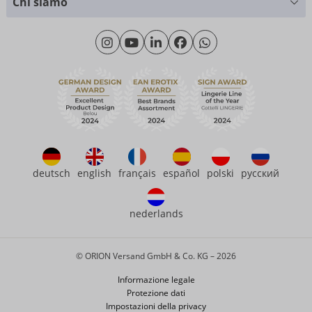
+49 (0)461 50 40 308
Chi siamo
Cliente materiale
Lunedì - Giovedì: 09:00 - 16:00
Riguardo a noi
Venerdì: 09:00 - 15:00
Sostenibilità
eroFame
Assistenza clienti
Domande frequenti (FAQ)
deutsch
english
français
español
polski
русский
nederlands
© ORION Versand GmbH & Co. KG – 2026
Informazione legale
Protezione dati
Impostazioni della privacy