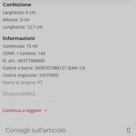
Confezione
Larghezza:
6 cm
Altezza:
3 cm
Lunghezza:
12,7 cm
Informazioni
Contenuto:
15 ml
CONF. / Cartone:
143
N. art.:
06317360000
Codice a barre:
5600767388127 (EAN-13)
Codice doganale:
33079000
Paese di origine:
PT
Disponibilità
prossima consegna:
32/2026
Continua a leggere
Consigli sull’articolo