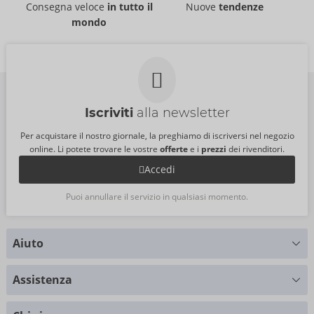
06314260000
Consegna veloce
in tutto il
Nuove
tendenze
Shunga
PI:
24,95 €
mondo
Articolo fuori produzione
Taglia:
15 ml
06278100000
PI:
41,90 €
Taglia:
60 ml
Iscriviti
alla newsletter
Per acquistare il nostro giornale, la preghiamo di iscriversi nel negozio
online. Li potete trovare le vostre
offerte
e i
prezzi
dei rivenditori.
Accedi
Puoi annullare il servizio in qualsiasi momento.
Aiuto
Hai delle domande?
Assistenza
Ti forniamo supporto
Tabella delle taglie