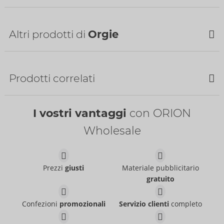
Altri prodotti di
Orgie
Prodotti correlati
SALDI
I vostri vantaggi
con ORION
Liquid Vibrator
Intense Orgasm 15 ml
Wholesale
Orgie
Orgie
06116460000
06116540000
PI:
24,95 €
PI:
27,95 €
Taglia:
15 ml
Taglia:
15 ml
Prezzi
giusti
Materiale pubblicitario
Juicy Oral
Liquid Pulse
gratuito
Orgie
Orgie
06317520000
06317440000
PI:
24,95 €
PI:
29,95 €
Confezioni
promozionali
Servizio clienti
completo
Touro XXXL
Dragon Intensifying
Taglia:
15 ml
Taglia:
15 ml
Orgie
Cream Sensitive