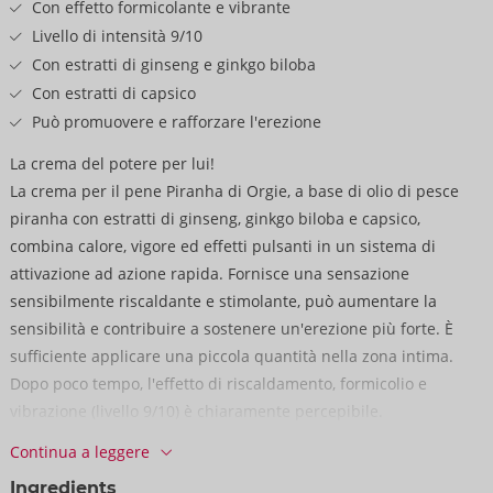
Con effetto formicolante e vibrante
Livello di intensità 9/10
Con estratti di ginseng e ginkgo biloba
Con estratti di capsico
Può promuovere e rafforzare l'erezione
La crema del potere per lui!
La crema per il pene Piranha di Orgie, a base di olio di pesce
piranha con estratti di ginseng, ginkgo biloba e capsico,
combina calore, vigore ed effetti pulsanti in un sistema di
attivazione ad azione rapida. Fornisce una sensazione
sensibilmente riscaldante e stimolante, può aumentare la
sensibilità e contribuire a sostenere un'erezione più forte. È
sufficiente applicare una piccola quantità nella zona intima.
Dopo poco tempo, l'effetto di riscaldamento, formicolio e
vibrazione (livello 9/10) è chiaramente percepibile.
Continua a leggere
15 ml.
Ingredients