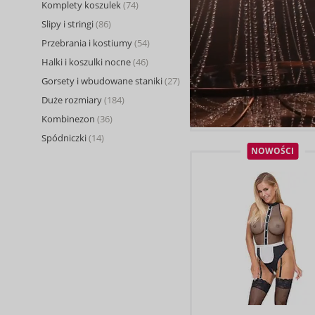
Komplety koszulek
(74)
Slipy i stringi
(86)
Przebrania i kostiumy
(54)
Halki i koszulki nocne
(46)
Gorsety i wbudowane staniki
(27)
Duże rozmiary
(184)
Kombinezon
(36)
Spódniczki
(14)
NOWOŚCI