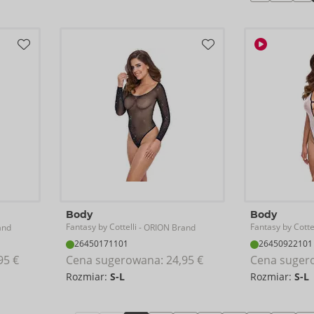
Body
Body
Fantasy by Cottelli
Fantasy by Cottel
and
- ORION Brand
26450171101
26450922101
95 €
Cena sugerowana: 
24,95 €
Cena suger
Rozmiar:
S-L
Rozmiar:
S-L