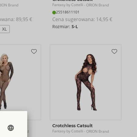
Fantasy by Cottelli
RION Brand
- ORION Brand
25518611101
owana: 
89,95 €
Cena sugerowana: 
14,95 €
Rozmiar:
S-L
XL
atsuit
Crotchless Catsuit
li
Fantasy by Cottelli
- ORION Brand
- ORION Brand