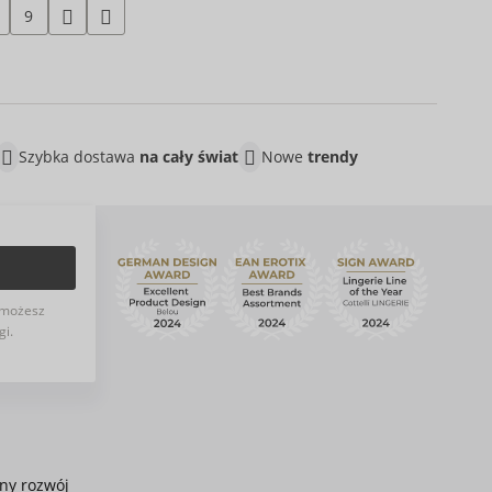
9
Szybka dostawa
na cały świat
Nowe
trendy
możesz
gi.
ny rozwój