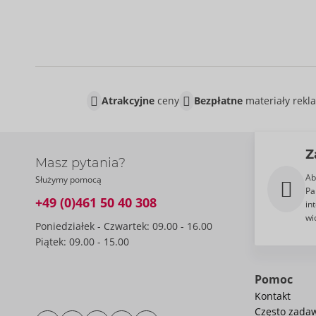
Atrakcyjne
ceny
Bezpłatne
materiały rek
Z
Masz pytania?
Ab
Służymy pomocą
Pa
+49 (0)461 50 40 308
in
wi
Poniedziałek - Czwartek: 09.00 - 16.00
Piątek: 09.00 - 15.00
Pomoc
Kontakt
Często zada