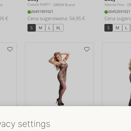
Cottelli PARTY
Abierta Fina
nd
- ORION Brand
- O
26451901021
26452031021
95 €
Cena sugerowana: 
54,95 €
Cena suger
S
M
L
XL
S
M
L
Crotchless Catsuit
Crotchless C
Fantasy by Cottelli
Fantasy by Cottel
and
- ORION Brand