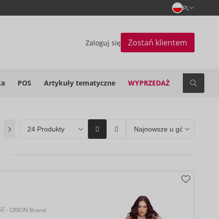
PL
Zostań klientem
Zaloguj się
ka
POS
Artykuły tematyczne
WYPRZEDAŻ
Wyprzedaż
(62)
Coming soon
(0)
ORION Brands
(143)
GE
- ORION Brand