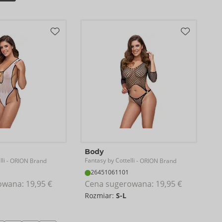
Body
li
Fantasy by Cottelli
- ORION Brand
- ORION Brand
26451061101
owana: 
19,95 €
Cena sugerowana: 
19,95 €
Rozmiar:
S-L