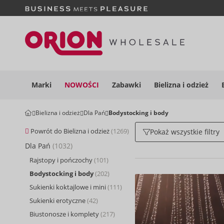
Marki
NOWOŚCI
Zabawki
Bielizna i
odzież
Bielizna i odzież
Dla Pań
Bodystocking i body
Powrót do Bielizna i odzież
(1269)
Pokaż wszystkie filtry
Dla Pań
(1032)
Rajstopy i pończochy
(101)
Bodystocking i body
(202)
Sukienki koktajlowe i mini
(111)
Sukienki erotyczne
(42)
Biustonosze i komplety
(217)