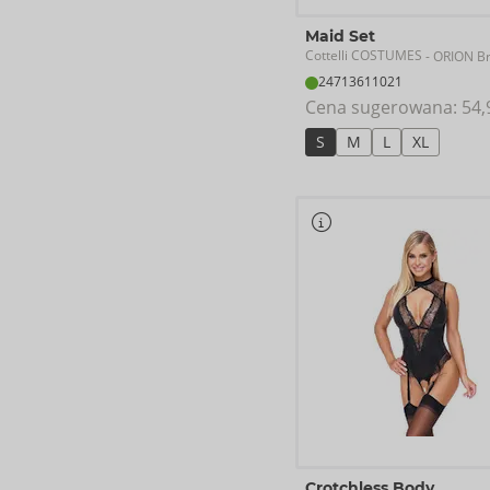
Maid Set
Cottelli COSTUMES
- ORION B
24713611021
Cena sugerowana: 
54,
S
M
L
XL
Crotchless Body