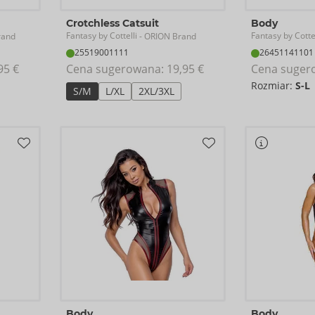
Crotchless Catsuit
Body
Fantasy by Cottelli
Fantasy by Cottel
rand
- ORION Brand
25519001111
26451141101
95 €
Cena sugerowana: 
19,95 €
Cena suger
Rozmiar:
S-L
S/M
L/XL
2XL/3XL
Body
Body