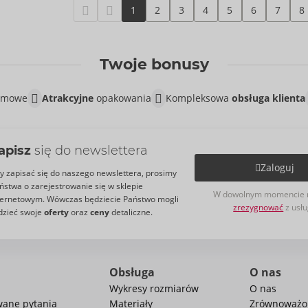
1
2
3
4
5
6
7
8
Twoje bonusy
lamowe
Atrakcyjne
opakowania
Kompleksowa
obsługa klienta
apisz
się do newslettera
Zaloguj
y zapisać się do naszego newslettera, prosimy
ństwa o zarejestrowanie się w sklepie
W dowolnym momencie 
ternetowym. Wówczas będziecie Państwo mogli
zrezygnować
z usłu
dzieć swoje
oferty
oraz
ceny
detaliczne.
Obsługa
O nas
Wykresy rozmiarów
O nas
wane pytania
Materiały
Zrównoważo