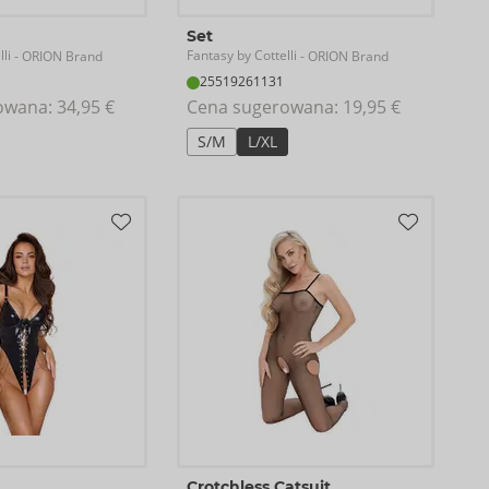
Set
li
Fantasy by Cottelli
- ORION Brand
- ORION Brand
25519261131
owana: 
34,95 €
Cena sugerowana: 
19,95 €
S/M
L/XL
Crotchless Catsuit