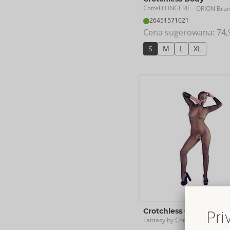
Cottelli LINGERIE
- ORION Bra
26451571021
Cena sugerowana: 
74,
S
M
L
XL
Crotchless Catsuit
Fantasy by Cottelli
- ORION Br