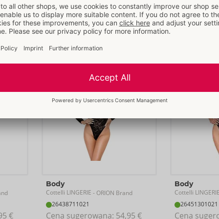
25518881101
25518961101
95 €
Cena sugerowana: 
19,95 €
Cena suger
Rozmiar:
S-L
Rozmiar:
S-L
Body
Body
Cottelli LINGERIE
Cottelli LINGERI
and
- ORION Brand
26438711021
26451301021
95 €
Cena sugerowana: 
54,95 €
Cena suger