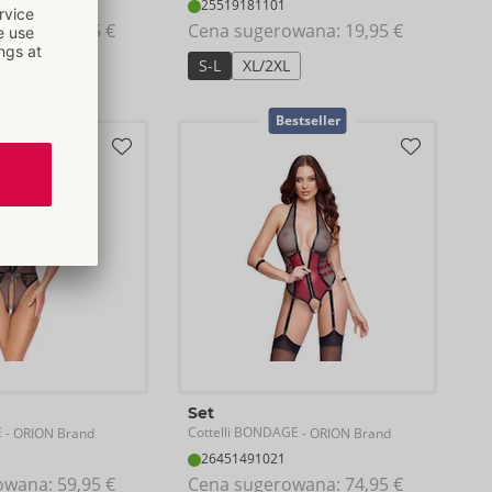
25519181101
owana: 
14,95 €
Cena sugerowana: 
19,95 €
S-L
XL/2XL
Bestseller
Set
E
Cottelli BONDAGE
- ORION Brand
- ORION Brand
26451491021
owana: 
59,95 €
Cena sugerowana: 
74,95 €