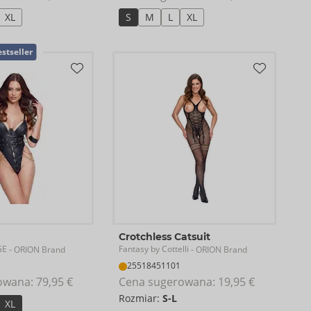
XL
S
M
L
XL
stseller
Crotchless Catsuit
GE
Fantasy by Cottelli
- ORION Brand
- ORION Brand
25518451101
owana: 
79,95 €
Cena sugerowana: 
19,95 €
Rozmiar:
S-L
XL