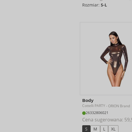
Rozmiar:
S-L
Body
Cottelli PARTY
- ORION Brand
26332806021
Cena sugerowana: 
59,
S
M
L
XL