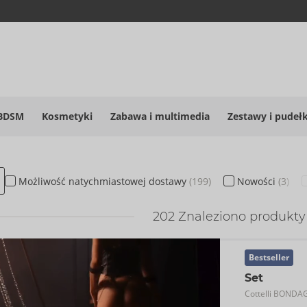
BDSM
Kosmetyki
Zabawa i multimedia
Zestawy i pudeł
Możliwość
natychmiastowej
dostawy
(199)
Nowości
(3)
202
Znaleziono produkty
Bestseller
Set
Cottelli BONDA