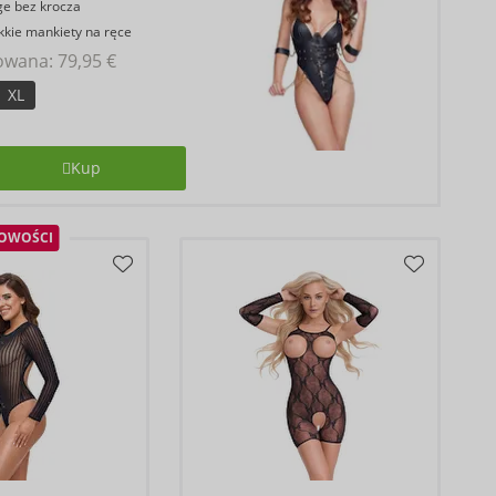
e bez krocza
kie mankiety na ręce
owana: 
79,95 €
XL
Kup
OWOŚCI