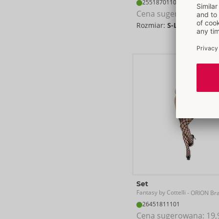
25518701101
Cena sugerowana: 
19,
Rozmiar:
S-L
Set
Fantasy by Cottelli
- ORION Br
26451811101
Cena sugerowana: 
19,