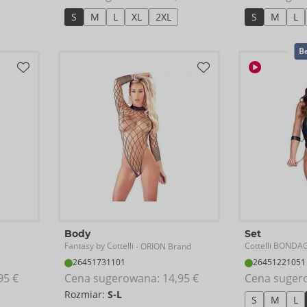
S
M
L
XL
2XL
S
M
L
Be
Body
Set
Fantasy by Cottelli
Cottelli BONDA
- ORION Brand
26451731101
26451221051
95 €
Cena sugerowana: 
14,95 €
Cena suger
Rozmiar:
S-L
S
M
L