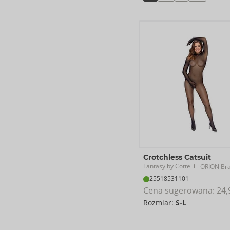
Crotchless Catsuit
Fantasy by Cottelli
- ORION Br
25518531101
Cena sugerowana: 
24,
Rozmiar:
S-L