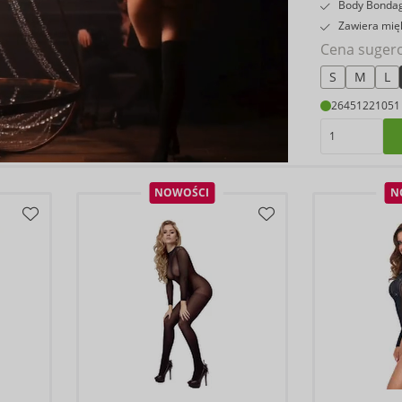
Body Bondag
Zawiera mięk
Cena suger
S
M
L
26451221051
NOWOŚCI
N