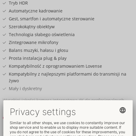
Tryb HDR
Automatyczne kadrowanie
Gest, smartfon i automatyczne sterowanie
Szerokokątny obiektyw
Technologia słabego oświetlenia
Zintegrowane mikrofony
Balans muzyki, hałasu i głosu
Prosta instalacja plug & play
Kompatybilność z oprogramowaniem Lovense
Kompatybilny z najlepszymi platformami do transmisji na
żywo
Mały i dyskretny
Wysokiej jakości kamera internetowa 4K do profesjonalnych
streamów!
Kamera internetowa 2 od Lovense oferuje wysokiej jakości
Czytaj dalej
rozdzielczość Ultra HD 4K i nowoczesny szerokokątny obiektyw
zapewniający ostry jak brzytwa, szczegółowy obraz. Potężny tryb
Dane i własności