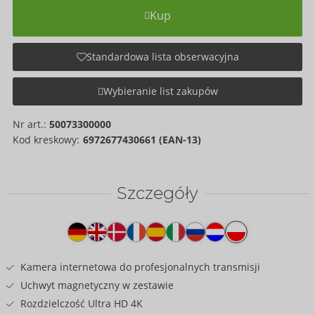
Kup
Standardowa lista obserwacyjna
Wybieranie list zakupów
Nr art.:
50073300000
Kod kreskowy:
6972677430661 (EAN-13)
Szczegóły
Tekst
na
produkcie
Kamera internetowa do profesjonalnych transmisji
Uchwyt magnetyczny w zestawie
Rozdzielczość Ultra HD 4K