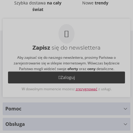
54088570000
50073130000
Szybka dostawa
na cały
Nowe
trendy
Cena sugerowana:
99,00 €
Cena sugerowana:
5,50 €
świat
Zapisz
się do newslettera
Aby zapisać się do naszego newslettera, prosimy Państwa o
zarejestrowanie się w sklepie internetowym. Wówczas będziecie
Państwo mogli widzieć swoje
oferty
oraz
ceny
detaliczne.
Zaloguj
W dowolnym momencie możesz
zrezygnować
z usługi.
Pomoc
Masz pytania?
Obsługa
Służymy pomocą