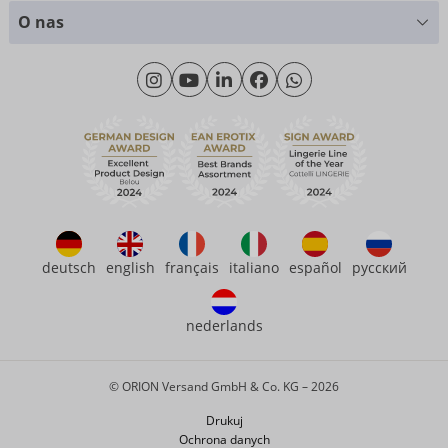
Wykresy rozmiarów
+49 (0)461 50 40 308
O nas
Materiały
Poniedziałek - Czwartek: 09.00 - 16.00
O nas
Piątek: 09.00 - 15.00
Zrównoważony rozwój
eroFame
Kontakt
Często zadawane pytania (FAQ)
deutsch
english
français
italiano
español
русский
nederlands
© ORION Versand GmbH & Co. KG – 2026
Drukuj
Ochrona danych