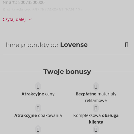
Nr art.:
50073300000
do zewnętrznego statywu.
Kod kreskowy:
6972677430661 (EAN-13)
Numer taryfy celnej:
90330090
6,3 cm x 3,2 cm x 2,6 cm.
Czytaj dalej
Kraj pochodzenia:
CN
Waga 46,5 g.
ABS.
Inne produkty od
Lovense
Twoje bonusy
Atrakcyjne
ceny
Bezpłatne
materiały
reklamowe
Atrakcyjne
opakowania
Kompleksowa
obsługa
Exomoon
Kraken
klienta
Lovense
Lovense