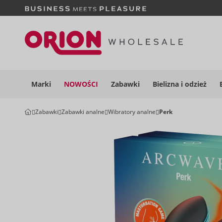
Marki
NOWOŚCI
Zabawki
Bielizna i
odzież
Zabawki
Zabawki analne
Wibratory analne
Perk