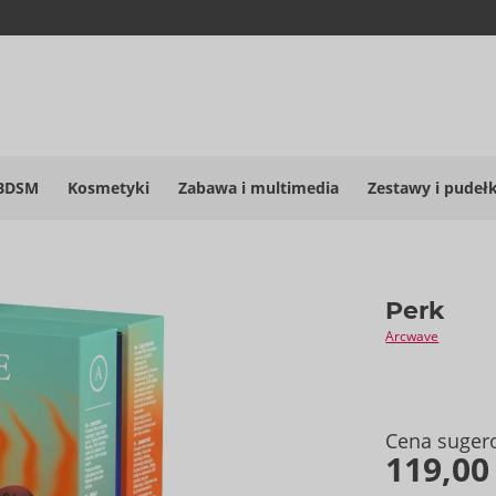
BDSM
Kosmetyki
Zabawa i multimedia
Zestawy i pudeł
Perk
Arcwave
Cena suger
119,00