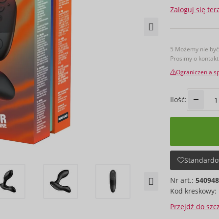
Zaloguj się ter
5 Możemy nie być 
Prosimy o kontakt
Ograniczenia s
Ilość:
Standardo
Nr art.:
54094
Kod kreskowy:
Przejdź do sz