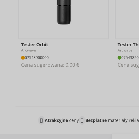
Tester Orbit
Tester Th
Arcwave
Arcwave
07543900000
07543820
Cena sugerowana: 
0,00 €
Cena sug
Atrakcyjne
ceny
Bezpłatne
materiały rek