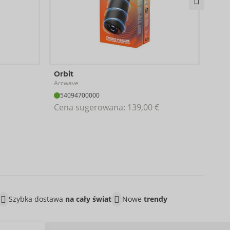
Disp
Orbit
Arcw
Arcwave
09
54094700000
Cen
Cena sugerowana: 
139,00 €
Szybka dostawa
na cały świat
Nowe
trendy