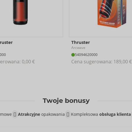
ruster
Thruster
Arcwave
000
54094620000
erowana: 
0,00 €
Cena sugerowana: 
189,00 €
Twoje bonusy
lamowe
Atrakcyjne
opakowania
Kompleksowa
obsługa klienta