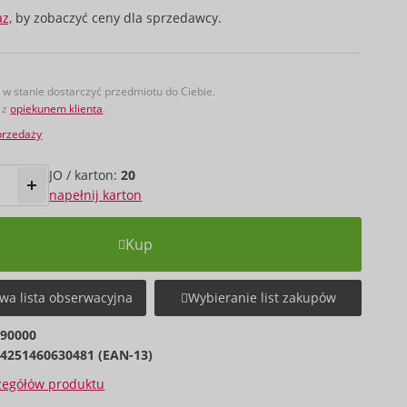
az,
by zobaczyć ceny dla sprzedawcy.
w stanie dostarczyć przedmiotu do Ciebie.
 z
opiekunem klienta
.
przedaży
JO / karton:
20
napełnij karton
Kup
wa lista obserwacyjna
Wybieranie list zakupów
890000
4251460630481 (EAN-13)
czegółów produktu