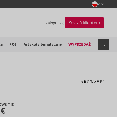
PL
Zostań klientem
Zaloguj się
ka
POS
Artykuły tematyczne
WYPRZEDAŻ
owana:
 €