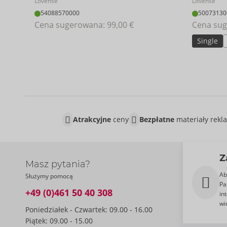
Lovense
Lovense
54088570000
50073130
Cena sugerowana: 
99,00 €
Cena sug
Single
Atrakcyjne
ceny
Bezpłatne
materiały rek
Z
Masz pytania?
Ab
Służymy pomocą
Pa
+49 (0)461 50 40 308
in
wi
Poniedziałek - Czwartek: 09.00 - 16.00
Piątek: 09.00 - 15.00