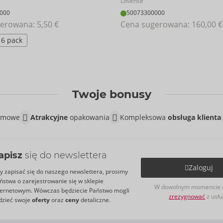
Lovense
000
50073300000
erowana: 
5,50 €
Cena sugerowana: 
160,00 €
6 pack
Twoje bonusy
lamowe
Atrakcyjne
opakowania
Kompleksowa
obsługa klienta
apisz
się do newslettera
Zaloguj
y zapisać się do naszego newslettera, prosimy
ństwa o zarejestrowanie się w sklepie
W dowolnym momencie 
ternetowym. Wówczas będziecie Państwo mogli
zrezygnować
z usłu
dzieć swoje
oferty
oraz
ceny
detaliczne.