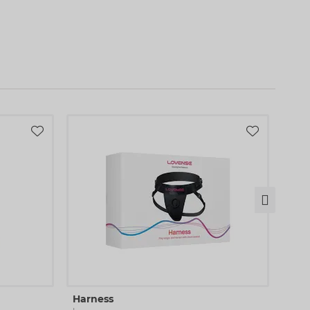
Velv
Harness
Love