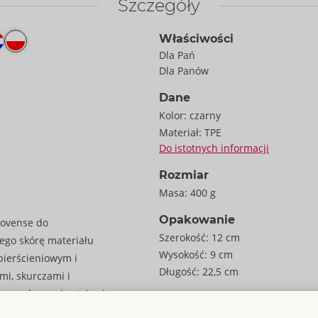
Szczegóły
Właściwości
Dla Pań
Dla Panów
Dane
Kolor:
czarny
Materiał:
TPE
Do istotnych informacji
Rozmiar
Masa:
400 g
Opakowanie
Lovense do
Szerokość:
12 cm
ego skórę materiału
Wysokość:
9 cm
pierścieniowym i
Długość:
22,5 cm
mi, skurczami i
nse, doznania stają się
Informacje
JO / karton:
30