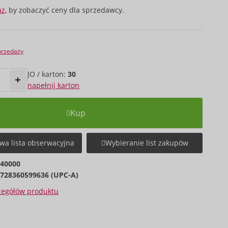
az,
by zobaczyć ceny dla sprzedawcy.
przedaży
JO / karton:
30
napełnij karton
Kup
wa lista obserwacyjna
Wybieranie list zakupów
640000
728360599636 (UPC-A)
czegółów produktu