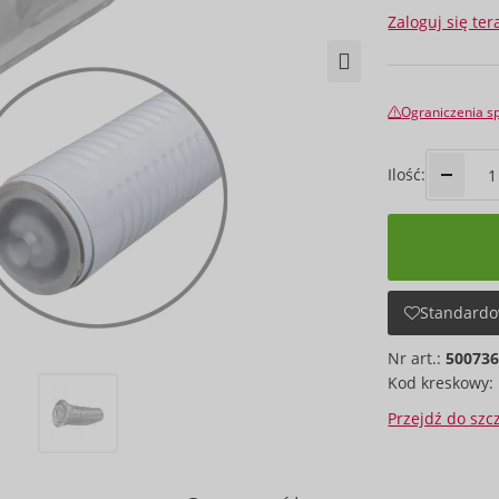
Zaloguj się ter
Ograniczenia s
Ilość:
Standardo
Nr art.:
50073
Kod kreskowy:
Przejdź do sz