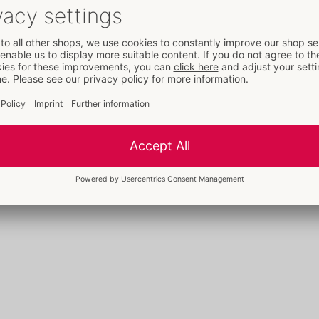
Nr art.:
50073640000
Kod kreskowy:
728360599636 (UP
Numer taryfy celnej:
90330090
Czytaj dalej
Kraj pochodzenia:
CN
Produkty polecane do tego artykułu