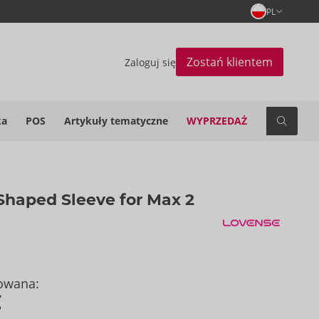
PL
Zostań klientem
Zaloguj się
ka
POS
Artykuły tematyczne
WYPRZEDAŻ
Shaped Sleeve for Max 2
owana:
€