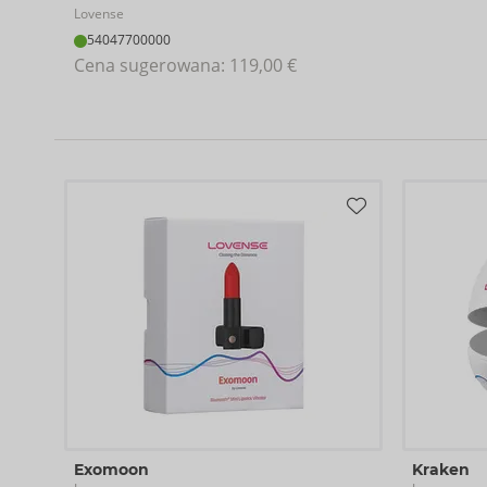
Lovense
54047700000
Cena sugerowana: 
119,00 €
Exomoon
Kraken