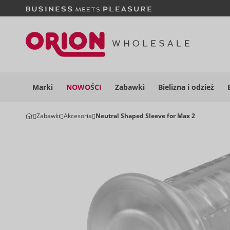
Marki
NOWOŚCI
Zabawki
Bielizna i
odzież
Zabawki
Akcesoria
Neutral Shaped Sleeve for Max 2