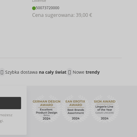
Lovense
54
50073720000
Cen
Cena sugerowana: 
39,00 €
Szybka dostawa
na cały świat
Nowe
trendy
możesz
gi.