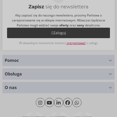
Zapisz
się do newslettera
Aby zapisać się do naszego newslettera, prosimy Państwa o
zarejestrowanie się w sklepie internetowym. Wówczas będziecie
Państwo mogli widzieć swoje
oferty
oraz
ceny
detaliczne.
Zaloguj
W dowolnym momencie możesz
zrezygnować
z usługi.
Pomoc
Masz pytania?
Obsługa
Służymy pomocą
Wykresy rozmiarów
+49 (0)461 50 40 308
O nas
Materiały
Poniedziałek - Czwartek: 09.00 - 16.00
O nas
Piątek: 09.00 - 15.00
Zrównoważony rozwój
eroFame