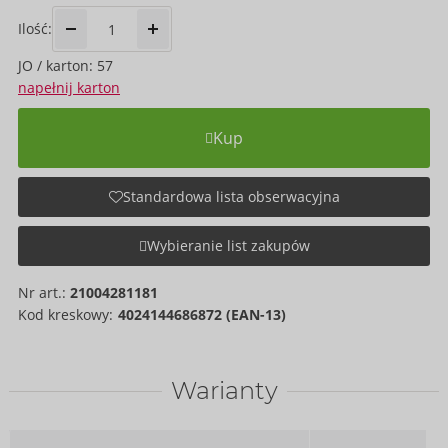
Ilość:
JO / karton: 57
napełnij karton
Kup
Standardowa lista obserwacyjna
Wybieranie list zakupów
Nr art.:
21004281181
Kod kreskowy:
4024144686872 (EAN-13)
Warianty