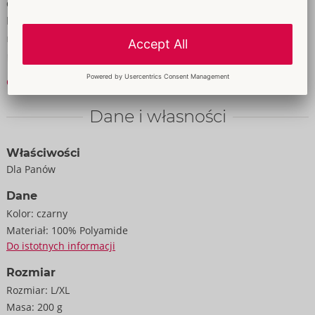
dopasowania. Kajdanki można szybko przymocować do uprzęży
biodrowej za pomocą łańcuszków z karabińczykami. Miękkie
mankiety na kostki można szybko założyć i wyregulować za
pomocą zapięć na rzepy.
Czytaj dalej
100% poliamid, metal.
Dane i własności
Właściwości
Dla Panów
Dane
Kolor:
czarny
Materiał:
100% Polyamide
Do istotnych informacji
Rozmiar
Rozmiar:
L/XL
Masa:
200 g