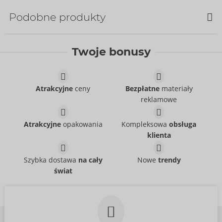
Bestseller
Podobne produkty
Twoje bonusy
Pants
Svenjoyment
- ORION Brand
21336011701
Atrakcyjne
ceny
Bezpłatne
materiały
Cena sugerowana:
49,95 €
reklamowe
Pants
Pants
Svenjoyment
Svenjoyment
- ORION Brand
- ORION Brand
Atrakcyjne
opakowania
Kompleksowa
obsługa
21004101701
21336871711
klienta
Cena sugerowana:
39,95 €
Cena sugerowana:
44,95 €
Thong
Shirt
Svenjoyment
Svenjoyment
- ORION Brand
- ORION Brand
Szybka dostawa
na cały
Nowe
trendy
21118101731
21621301731
świat
Cena sugerowana:
29,95 €
Cena sugerowana:
44,95 €