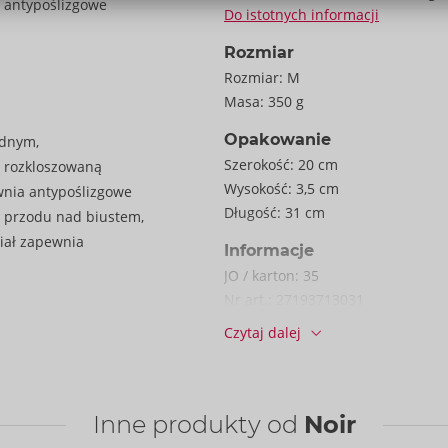
y antypoślizgowe
Do istotnych informacji
Rozmiar
Rozmiar:
M
Masa:
350 g
Opakowanie
odnym,
Szerokość:
20 cm
z rozkloszowaną
Wysokość:
3,5 cm
ewnia antypoślizgowe
Długość:
31 cm
 przodu nad biustem,
riał zapewnia
Informacje
JO / karton:
35
Nr art.:
27193713031
Kod kreskowy:
4024144668151 (E
Czytaj dalej
13)
Numer taryfy celnej:
61130090
Kraj pochodzenia:
PL
Inne produkty od
Noir