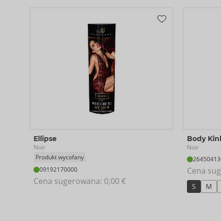
Ellipse
Body Kin
Noir
Noir
Produkt wycofany
26450413
09192170000
Cena sug
Cena sugerowana: 
0,00 €
S
M