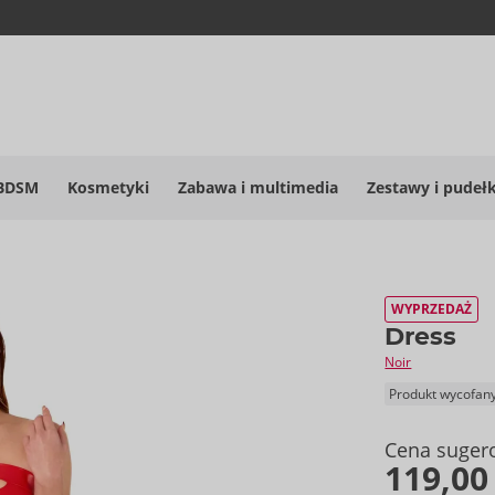
BDSM
Kosmetyki
Zabawa i multimedia
Zestawy i pudeł
WYPRZEDAŻ
Dress
Noir
Produkt wycofan
Cena suger
119,00