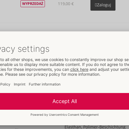
119,00 €
WYPRZEDAŻ
Zaloguj
119,00 €
WYPRZEDAŻ
Zaloguj
Szczegóły
Właściwości
Dla Pań
Dane
Kolor:
czerwony
Materiał:
76% Polyester, 24%
Elasthan, Polimer-Beschichtung