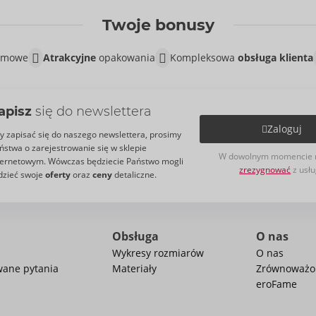
Twoje bonusy
lamowe
Atrakcyjne
opakowania
Kompleksowa
obsługa klienta
apisz
się do newslettera
Zaloguj
y zapisać się do naszego newslettera, prosimy
ństwa o zarejestrowanie się w sklepie
W dowolnym momencie 
ternetowym. Wówczas będziecie Państwo mogli
zrezygnować
z usłu
dzieć swoje
oferty
oraz
ceny
detaliczne.
Obsługa
O nas
Wykresy rozmiarów
O nas
wane pytania
Materiały
Zrównoważo
eroFame