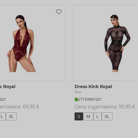
k Royal
Dress Kink Royal
Noir
021
27193981021
erowana: 
69,95 €
Cena sugerowana: 
99,95 €
L
XL
S
M
L
XL