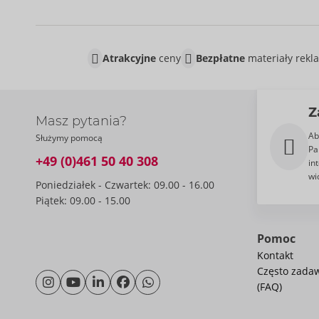
Atrakcyjne
ceny
Bezpłatne
materiały rek
Z
Masz pytania?
Ab
Służymy pomocą
Pa
+49 (0)461 50 40 308
in
wi
Poniedziałek - Czwartek: 09.00 - 16.00
Piątek: 09.00 - 15.00
Pomoc
Kontakt
Często zada
(FAQ)