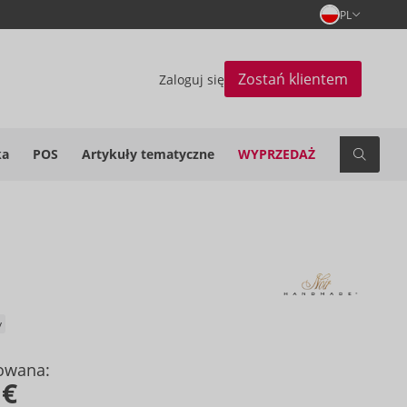
PL
Zostań klientem
Zaloguj się
ka
POS
Artykuły tematyczne
WYPRZEDAŻ
y
owana:
 €