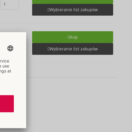
Wybieranie list zakupów
Kup
Wybieranie list zakupów