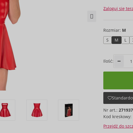
Zaloguj się ter
Rozmiar:
M
S
M
L
Ilość:
Standardo
Nr art.:
27193
Kod kreskowy:
Przejdź do sz