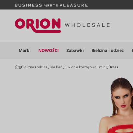
Marki
NOWOŚCI
Zabawki
Bielizna i
odzież
Bielizna i odzież
Dla Pań
Sukienki koktajlowe i mini
Dress