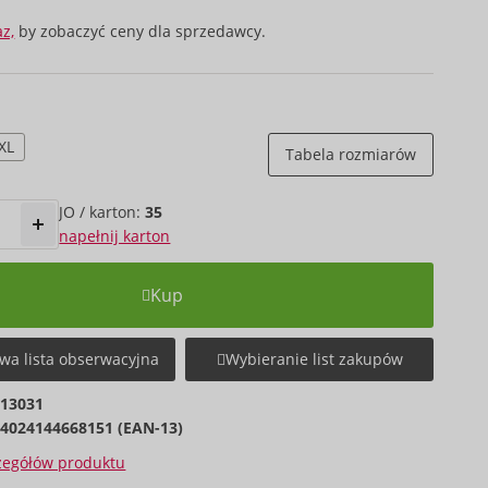
az,
by zobaczyć ceny dla sprzedawcy.
XL
Tabela rozmiarów
JO / karton:
35
napełnij karton
Kup
wa lista obserwacyjna
Wybieranie list zakupów
713031
4024144668151 (EAN-13)
czegółów produktu