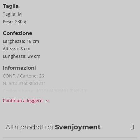
Taglia
Taglia:
M
Peso:
230 g
Confezione
Larghezza:
18 cm
Altezza:
5 cm
Lunghezza:
29 cm
Informazioni
CONF. / Cartone:
26
N. art.:
21603661711
Codice a barre:
4024144308491 (EAN-13)
Codice doganale:
61099020
Continua a leggere
Paese di origine:
CN
Disponibilità
prossima consegna:
37/2026
Altri prodotti di
Svenjoyment