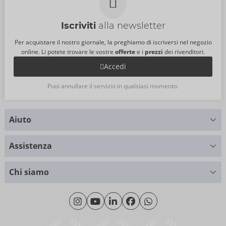
Iscriviti
alla newsletter
Per acquistare il nostro giornale, la preghiamo di iscriversi nel negozio
online. Li potete trovare le vostre
offerte
e i
prezzi
dei rivenditori.
Accedi
Puoi annullare il servizio in qualsiasi momento.
Aiuto
Hai delle domande?
Assistenza
Ti forniamo supporto
Tabella delle taglie
+49 (0)461 50 40 308
Chi siamo
Cliente materiale
Lunedì - Giovedì: 09:00 - 16:00
Riguardo a noi
Venerdì: 09:00 - 15:00
Sostenibilità