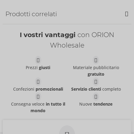
Bestseller
Prodotti correlati
SALDI
I vostri vantaggi
con ORION
Wholesale
Pants
Pants
Prezzi
giusti
Materiale pubblicitario
Svenjoyment
Svenjoyment
- ORION Brand
- ORION Brand
gratuito
21004101701
21336871711
PI:
39,95 €
PI:
44,95 €
Confezioni
promozionali
Servizio clienti
completo
Shirt
Shirt
NEK
NEK
- ORION Brand
- ORION Brand
Consegna veloce
in tutto il
Nuove
tendenze
21614001711
Articolo fuori produzione
PI:
59,95 €
mondo
21613971711
PI:
69,95 €