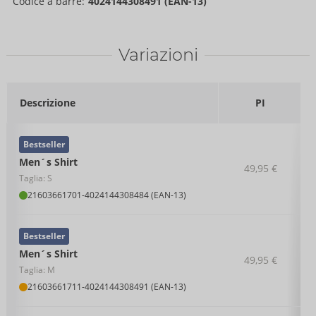
Codice a barre:
4024144308491 (EAN-13)
Variazioni
Descrizione
PI
Bestseller
Men´s Shirt
49,95 €
Taglia: S
21603661701
-
4024144308484 (EAN-13)
Bestseller
Men´s Shirt
49,95 €
Taglia: M
21603661711
-
4024144308491 (EAN-13)