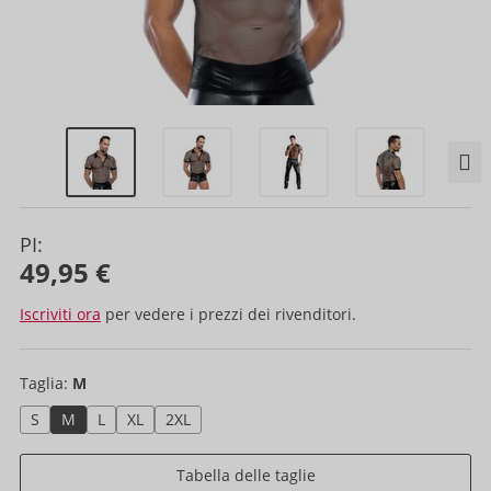
PI:
49,95 €
Iscriviti ora
per vedere i prezzi dei rivenditori.
Taglia:
M
S
M
L
XL
2XL
Tabella delle taglie