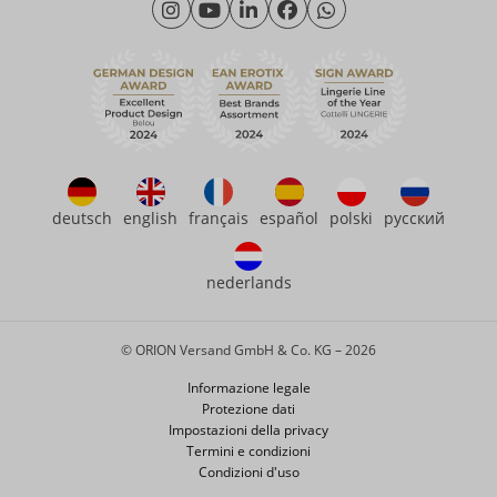
Venerdì: 09:00 - 15:00
Sostenibilità
eroFame
Assistenza clienti
Domande frequenti (FAQ)
deutsch
english
français
español
polski
русский
nederlands
© ORION Versand GmbH & Co. KG – 2026
Informazione legale
Protezione dati
Impostazioni della privacy
Termini e condizioni
Condizioni d'uso