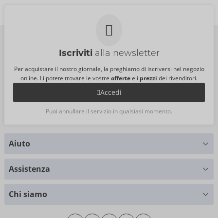
Iscriviti
alla newsletter
Per acquistare il nostro giornale, la preghiamo di iscriversi nel negozio
online. Li potete trovare le vostre
offerte
e i
prezzi
dei rivenditori.
Accedi
Puoi annullare il servizio in qualsiasi momento.
Aiuto
Hai delle domande?
Assistenza
Ti forniamo supporto
Tabella delle taglie
+49 (0)461 50 40 308
Chi siamo
Cliente materiale
Lunedì - Giovedì: 09:00 - 16:00
Riguardo a noi