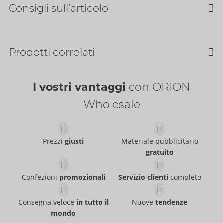
Consigli sull’articolo
Bestseller
Prodotti correlati
I vostri vantaggi
con ORION
Wholesale
Strip Poker
Prezzi
giusti
Materiale pubblicitario
ORION Brand
gratuito
07401520000
PI:
7,95 €
Confezioni
promozionali
Servizio clienti
completo
Flirty or Dirty Seconds
MadLoverz
Contenuto:
1 Pezzo
Taglia:
07409340000
07401520000
07409690000
PI:
12,95 €
PI:
14,95 €
Consegna veloce
in tutto il
Nuove
tendenze
mondo
Contenuto:
1 Pezzo