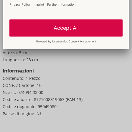
Materiale:
Papier
Alle informazioni materiali
Taglia
Peso:
500 g
Confezione
Larghezza:
16,8 cm
Altezza:
5 cm
Lunghezza:
23 cm
Informazioni
Contenuto:
1 Pezzo
CONF. / Cartone:
10
N. art.:
07409420000
Codice a barre:
8721008319063 (EAN-13)
Codice doganale:
95049080
Paese di origine:
NL