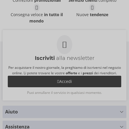
Confezioni
promozionali
Servizio clienti
completo
Hot Octopuss
Hot Octopuss
54066090000
54034560000
PI:
149,00 €
PI:
119,99 €
Consegna veloce
in tutto il
Nuove
tendenze
mondo
Iscriviti
alla newsletter
Per acquistare il nostro giornale, la preghiamo di iscriversi nel negozio
online. Li potete trovare le vostre
offerte
e i
prezzi
dei rivenditori.
Accedi
Puoi annullare il servizio in qualsiasi momento.
Aiuto
Hai delle domande?
Assistenza