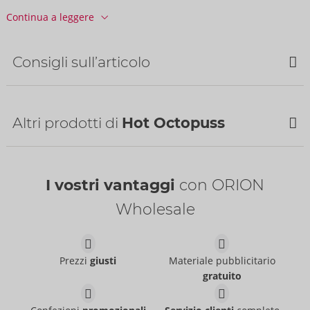
Informazioni
Continua a leggere
CONF. / Cartone:
8
N. art.:
54091280000
Codice a barre:
5065018680083 (EAN-13)
Consigli sull’articolo
Codice doganale:
90191010
Paese di origine:
CN
Bestseller
Disponibilità
Altri prodotti di
Hot Octopuss
prossima consegna:
48/2026
I vostri vantaggi
con ORION
Wholesale
Water-based
Just Glide
- ORION Brand
Prezzi
giusti
Materiale pubblicitario
06239110000
gratuito
PI:
5,95 €
Pulse Duo
Pulse Solo Essential