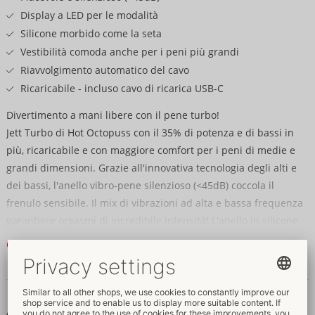
Display a LED per le modalità
Silicone morbido come la seta
Vestibilità comoda anche per i peni più grandi
Riavvolgimento automatico del cavo
Ricaricabile - incluso cavo di ricarica USB-C
Divertimento a mani libere con il pene turbo!
Jett Turbo di Hot Octopuss con il 35% di potenza e di bassi in
più, ricaricabile e con maggiore comfort per i peni di medie e
grandi dimensioni. Grazie all'innovativa tecnologia degli alti e
dei bassi, l'anello vibro-pene silenzioso (<45dB) coccola il
frenulo sensibile. Il mix di vibrazioni ad alta e bassa frequenza
garantisce orgasmi di incredibile intensità! L'anello in silicone
morbido ed elastico tiene le due vibro-bullette comodamente
Continua a leggere
ma saldamente sulla punta del pene, per un piacere a mani
libere che colpisce nel segno!
Dati e proprietà
Jett Turbo è dotato di 2 motori controllabili separatamente: uno