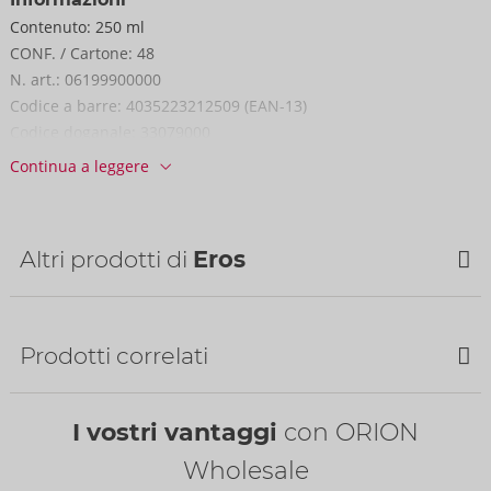
Contenuto:
250 ml
CONF. / Cartone:
48
N. art.:
06199900000
Codice a barre:
4035223212509 (EAN-13)
Codice doganale:
33079000
Continua a leggere
Altri prodotti di
Eros
Prodotti correlati
Bestseller
I vostri vantaggi
con ORION
Wholesale