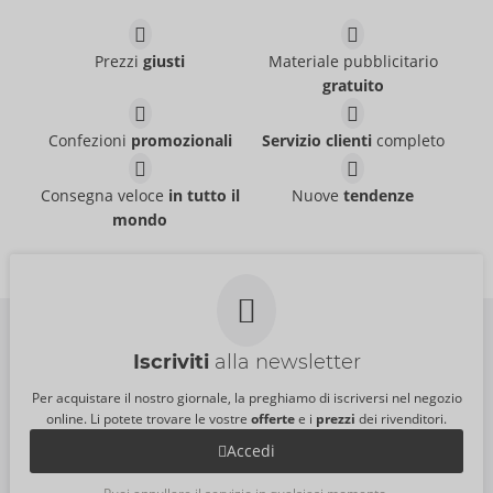
Fisting Powder
Prezzi
giusti
Materiale pubblicitario
Black Touch
Eros
gratuito
Eros
06318250000
06317010000
PI:
29,95 €
PI:
12,95 €
Confezioni
promozionali
Servizio clienti
completo
Fisting Gel UltraX
Aqua
Taglia:
150 ml
Eros
Eros
06135680000
06151370000
Consegna veloce
in tutto il
Nuove
tendenze
PI:
39,95 €
PI:
12,95 €
mondo
Iscriviti
alla newsletter
Per acquistare il nostro giornale, la preghiamo di iscriversi nel negozio
online. Li potete trovare le vostre
offerte
e i
prezzi
dei rivenditori.
Accedi