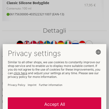
Classic Silicone Bodyglide
17,95 €
Contenuto: 100 ml
06175630000
-
4035223211007 (EAN-13)
Dettagli
Testo
del
prodotto
Lubrificante personale di comprovata efficacia a base di
silicone
Lubrificazione estremamente duratura
Compatibile con il lattice
Il lubrificante classico!
Il classico Bodyglide al silicone di EROS con base in silicone per
un maggiore divertimento durante il sesso. Lubrificazione di
lunghissima durata senza seccarsi. Compatibile con il lattice.