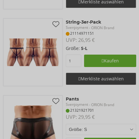
Merkliste auswählen
String-3er-Pack
Svenjoyment
- ORION Brand
21114971151
UVP: 
26,95 €
Größe:
S-L
Kaufen
Merkliste auswählen
Pants
Svenjoyment
- ORION Brand
21321921701
UVP: 
29,95 €