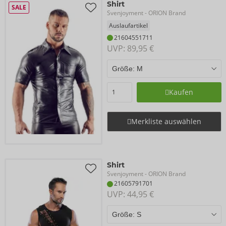
Shirt
SALE
Svenjoyment
- ORION Brand
Auslaufartikel
21604551711
UVP: 
89,95 €
Kaufen
Merkliste auswählen
Shirt
Svenjoyment
- ORION Brand
21605791701
UVP: 
44,95 €