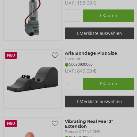
UVP: 
199,00 €
Kaufen
Merkliste auswählen
Aria Bondage Plus Size
NEU
Liberator
50080930000
UVP: 
849,00 €
Kaufen
Merkliste auswählen
Vibrating Real Feel 2"
NEU
Extension
Fantasy X-TENSIONS