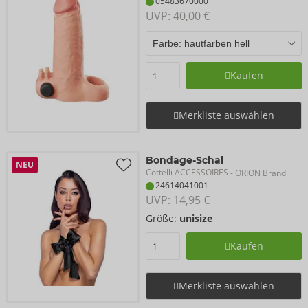
05483670000
UVP: 
40,00 €
Kaufen
Merkliste auswählen
Bondage-Schal
NEU
Cottelli ACCESSOIRES
- ORION Brand
24614041001
UVP: 
14,95 €
Größe:
unisize
Kaufen
Merkliste auswählen