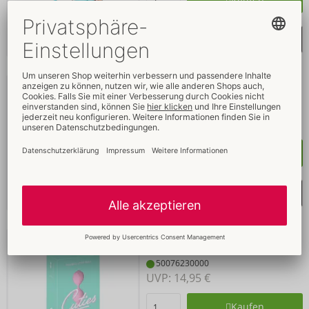
Merkliste auswählen
Double Love Ball
NEU
Cuties
- ORION Brand
50076310000
UVP: 
14,95 €
Kaufen
Merkliste auswählen
Double Love Ball
NEU
Cuties
- ORION Brand
50076230000
UVP: 
14,95 €
Kaufen