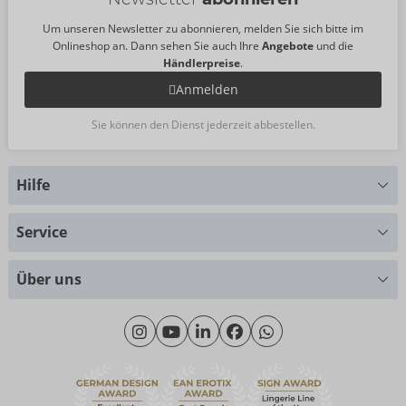
Um unseren Newsletter zu abonnieren, melden Sie sich bitte im
Onlineshop an. Dann sehen Sie auch Ihre
Angebote
und die
Händlerpreise
.
Anmelden
Sie können den Dienst jederzeit abbestellen.
Hilfe
Sie haben Fragen?
Service
Wir helfen Ihnen gern weiter
Größentabellen
+49 (0)461 50 40 308
Über uns
Materialkunde
Montag - Donnerstag: 09:00 - 16:00 Uhr
Wir über uns
Freitag: 09:00 - 15:00 Uhr
Nachhaltigkeit
eroFame
Kontakt