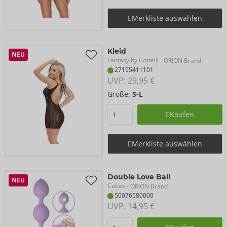
Merkliste auswählen
Kleid
NEU
Fantasy by Cottelli
- ORION Brand
27195411101
UVP: 
29,95 €
Größe:
S-L
Kaufen
Merkliste auswählen
Double Love Ball
NEU
Cuties
- ORION Brand
50076580000
UVP: 
14,95 €