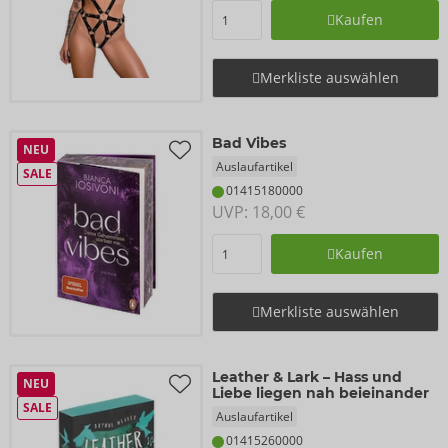
Kaufen
Merkliste auswählen
Bad Vibes
NEU
Auslaufartikel
SALE
01415180000
UVP: 
18,00 €
Kaufen
Merkliste auswählen
Leather & Lark – Hass und
NEU
Liebe liegen nah beieinander
SALE
Auslaufartikel
01415260000