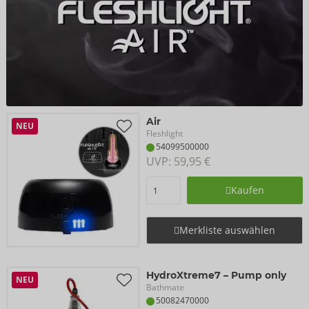
Air
NEU
Fleshlight
54099500000
UVP: 
59,95 €
Kaufen
Merkliste auswählen
HydroXtreme7 – Pump only
NEU
Bathmate
50082470000