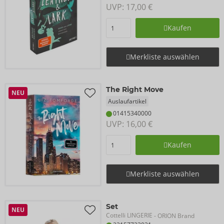
UVP: 
17,00 €
Kaufen
Merkliste auswählen
The Right Move
NEU
Auslaufartikel
01415340000
UVP: 
16,00 €
Kaufen
Merkliste auswählen
Set
NEU
Cottelli LINGERIE
- ORION Brand