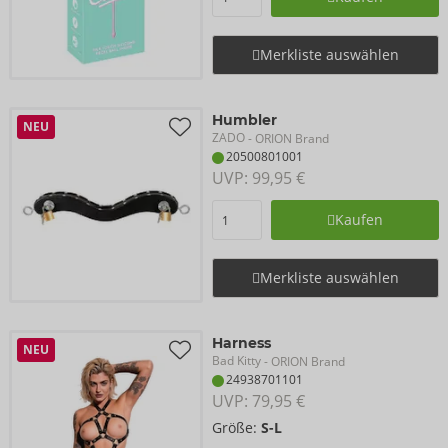
Merkliste auswählen
Humbler
NEU
ZADO
- ORION Brand
20500801001
UVP: 
99,95 €
Kaufen
Merkliste auswählen
Harness
NEU
Bad Kitty
- ORION Brand
24938701101
UVP: 
79,95 €
Größe:
S-L