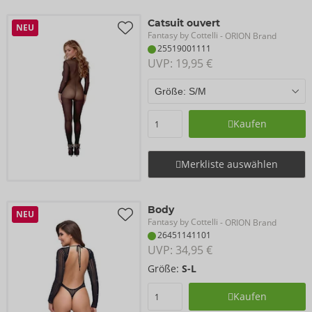
Catsuit ouvert
NEU
Fantasy by Cottelli
- ORION Brand
25519001111
UVP: 
19,95 €
Kaufen
Merkliste auswählen
Body
NEU
Fantasy by Cottelli
- ORION Brand
26451141101
UVP: 
34,95 €
Größe:
S-L
Kaufen