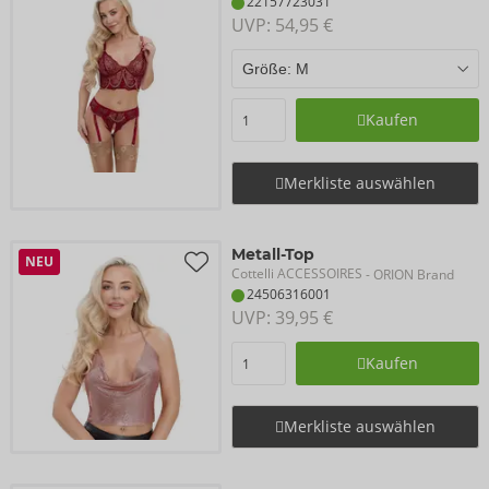
22157723031
UVP: 
54,95 €
Kaufen
Merkliste auswählen
Metall-Top
NEU
Cottelli ACCESSOIRES
- ORION Brand
24506316001
UVP: 
39,95 €
Kaufen
Merkliste auswählen