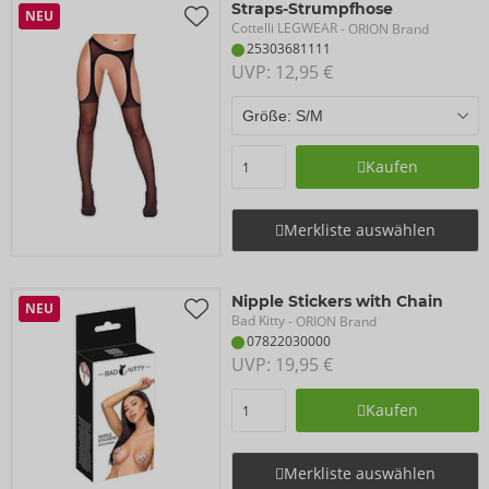
Straps-Strumpfhose
NEU
Cottelli LEGWEAR
- ORION Brand
25303681111
UVP: 
12,95 €
Kaufen
Merkliste auswählen
Nipple Stickers with Chain
NEU
Bad Kitty
- ORION Brand
07822030000
UVP: 
19,95 €
Kaufen
Merkliste auswählen