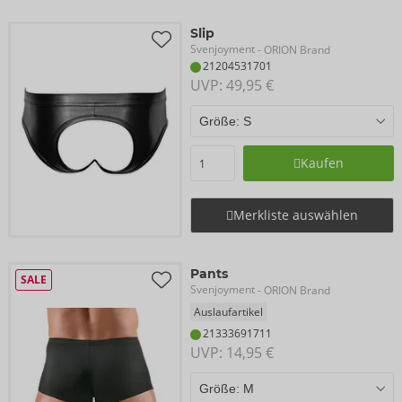
Slip
Svenjoyment
- ORION Brand
21204531701
UVP: 
49,95 €
Kaufen
Merkliste auswählen
Pants
SALE
Svenjoyment
- ORION Brand
Auslaufartikel
21333691711
UVP: 
14,95 €