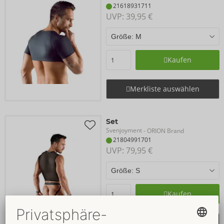
21618931711
UVP: 
39,95 €
Kaufen
Merkliste auswählen
Set
Svenjoyment
- ORION Brand
21804991701
UVP: 
79,95 €
Kaufen
Merkliste auswählen