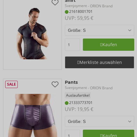
Shirt
Svenjoyment
- ORION Brand
21618001701
UVP: 
59,95 €
Kaufen
Merkliste auswählen
Pants
SALE
Svenjoyment
- ORION Brand
Auslaufartikel
21333773701
UVP: 
19,95 €
Kaufen