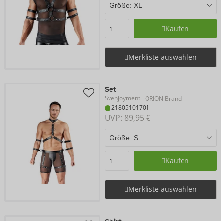
Kaufen
Merkliste auswählen
Set
Svenjoyment
- ORION Brand
21805101701
UVP: 
89,95 €
Kaufen
Merkliste auswählen