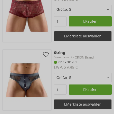
Kaufen
Merkliste auswählen
String
Svenjoyment
- ORION Brand
21117301701
UVP: 
29,95 €
Kaufen
Merkliste auswählen