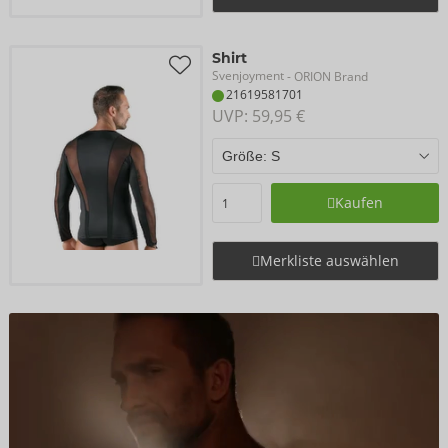
Shirt
Svenjoyment
- ORION Brand
21619581701
UVP: 
59,95 €
Kaufen
Merkliste auswählen