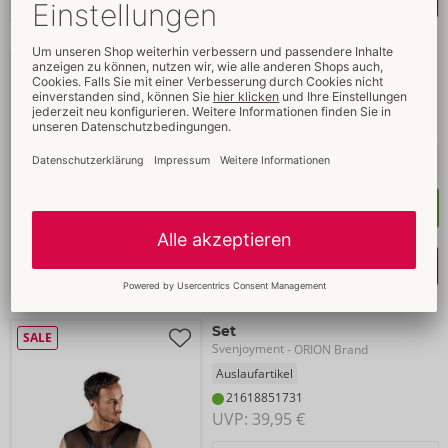
Set
Svenjoyment
- ORION Brand
21805021701
UVP: 
79,95 €
Kaufen
Merkliste auswählen
Set
SALE
Svenjoyment
- ORION Brand
Auslaufartikel
21618851731
UVP: 
39,95 €