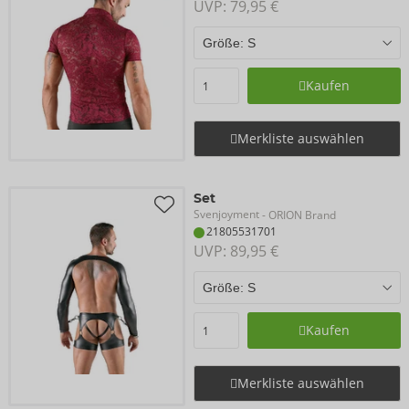
UVP: 
79,95 €
Kaufen
Merkliste auswählen
Set
Svenjoyment
- ORION Brand
21805531701
UVP: 
89,95 €
Kaufen
Merkliste auswählen