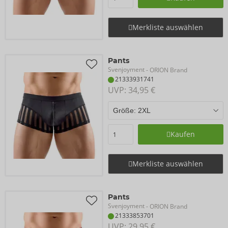
Merkliste auswählen
Pants
Svenjoyment
- ORION Brand
21333931741
UVP: 
34,95 €
Kaufen
Merkliste auswählen
Pants
Svenjoyment
- ORION Brand
21333853701
UVP: 
29,95 €