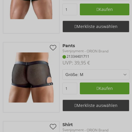
Kaufen
Merkliste auswählen
Pants
Svenjoyment
- ORION Brand
21334401711
UVP: 
39,95 €
Kaufen
Merkliste auswählen
Shirt
Svenjoyment
- ORION Brand