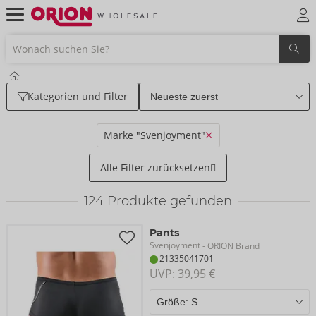
Kategorien und Filter
Marke "Svenjoyment"
Alle Filter zurücksetzen
124
Produkte gefunden
Pants
Svenjoyment
- ORION Brand
21335041701
UVP: 
39,95 €