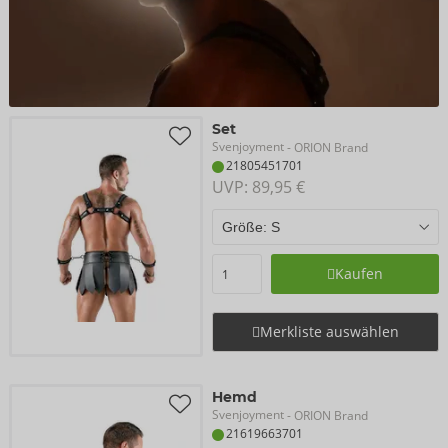
Set
Svenjoyment
- ORION Brand
21805451701
UVP: 
89,95 €
Kaufen
Merkliste auswählen
Hemd
Svenjoyment
- ORION Brand
21619663701