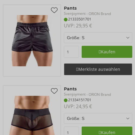
Pants
Svenjoyment
- ORION Brand
21333501701
UVP: 
29,95 €
Kaufen
Merkliste auswählen
Pants
Svenjoyment
- ORION Brand
21334151701
UVP: 
24,95 €
Kaufen