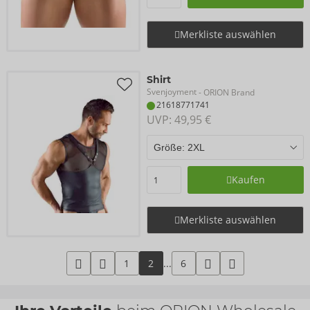
Merkliste auswählen
Shirt
Svenjoyment
- ORION Brand
21618771741
UVP: 
49,95 €
Kaufen
Merkliste auswählen
1
2
...
6