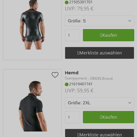
21505301701
UVP: 
79,95 €
Kaufen
Merkliste auswählen
Hemd
Svenjoyment
- ORION Brand
21619401741
UVP: 
59,95 €
Kaufen
Merkliste auswählen