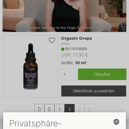
Orgasm Drops
Orgie
06116700000
UVP: 
17,95 €
Größe:
30 ml
Kaufen
Merkliste auswählen
1
2
Ihre Vorteile
beim ORION Wholesale