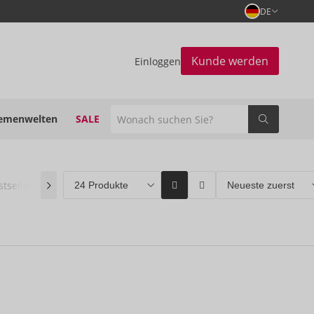
DE
Kunde werden
Einloggen
emenwelten
SALE
stseller
(0)