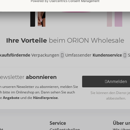
Ihre Vorteile
beim ORION Wholesale
kaufsfördernde
Verpackungen
Umfassender
Kundenservice
ewsletter
abonnieren
Anmelden
 unseren Newsletter zu abonnieren, melden Sie
ch bitte im Onlineshop an. Dann sehen Sie auch
Sie können den Dienst j
re
Angebote
und die
Händlerpreise
.
abbestellen.
Service
Über u
kt
Größentabellen
Wir über