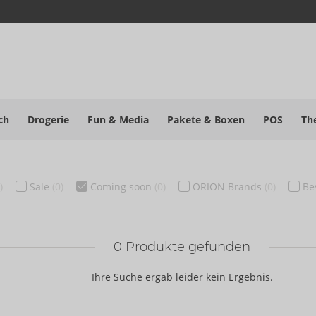
ch
Drogerie
Fun & Media
Pakete
& Boxen
POS
Th
)
Sale
(0)
Coming soon
(0)
ORION Brands
(0)
Be
0
Produkte gefunden
Ihre Suche ergab leider kein Ergebnis.