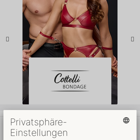
Ihre Vorteile
beim ORION Wholesale
Faire
Preise
Gratis
-Werbemittel