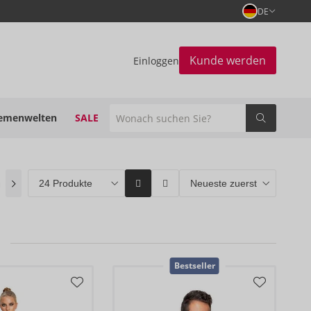
DE
Kunde werden
Einloggen
emenwelten
SALE
n
(0)
ORION Brands
(54)
Bestseller
(3)
Bestseller