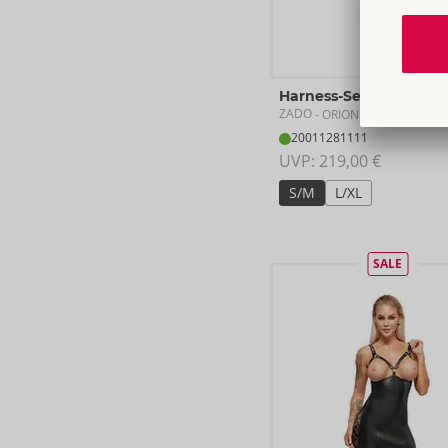
Harness-Set
ZADO
- ORION Brand
20011281111
UVP: 
219,00 €
S/M
L/XL
SALE