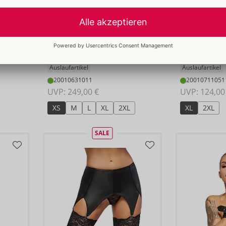
Straps-Corsage aus Leder
Corsage aus
ZADO
ZADO
- ORION Brand
- ORION B
Auslaufartikel
Auslaufartikel
20010631011
20010711051
UVP: 
249,00 €
UVP: 
124,00
XS
M
L
XL
2XL
XL
2XL
SALE