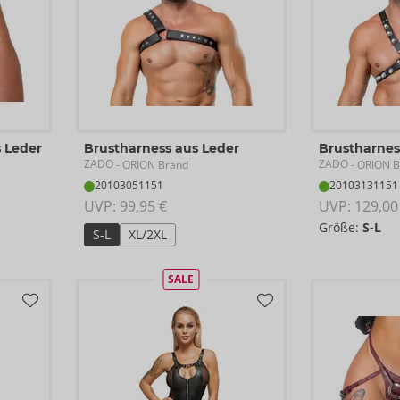
s Leder
Brustharness aus Leder
Brustharnes
ZADO
ZADO
- ORION Brand
- ORION B
20103051151
20103131151
UVP: 
99,95 €
UVP: 
129,00
Größe:
S-L
S-L
XL/2XL
SALE