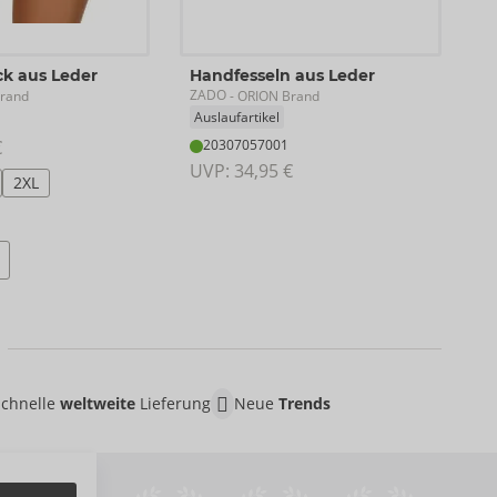
ck aus Leder
Handfesseln aus Leder
ZADO
rand
- ORION Brand
Auslaufartikel
€
20307057001
UVP: 
34,95 €
2XL
Schnelle
weltweite
Lieferung
Neue
Trends