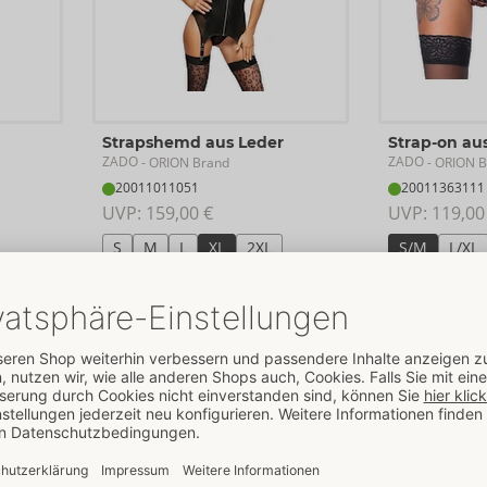
Strapshemd aus Leder
Strap-on au
ZADO
ZADO
- ORION Brand
- ORION B
20011011051
20011363111
UVP: 
159,00 €
UVP: 
119,00
S
M
L
XL
2XL
S/M
L/XL
SALE