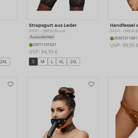
Strapsgurt aus Leder
Handfessel 
ZADO
ZADO
- ORION Brand
- ORION B
Auslaufartikel
20307211001
20011101021
UVP: 
99,95 
UVP: 
84,95 €
2XL
S
M
L
XL
2XL