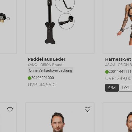
Paddel aus Leder
Harness-Set
ZADO
ZADO
- ORION Brand
- ORION B
Ohne Verkaufsverpackung
20011441111
20406201000
UVP: 
249,00
UVP: 
44,95 €
S/M
L/XL