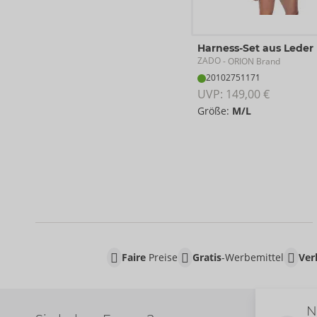
Harness-Set aus Leder
ZADO
- ORION Brand
20102751171
UVP: 
149,00 €
Größe:
M/L
Faire
Preise
Gratis
-Werbemittel
Ver
N