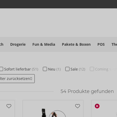
ch
Drogerie
Fun & Media
Pakete
& Boxen
POS
Th
Sofort
lieferbar
(51)
Neu
(1)
Sale
(12)
Coming soo
ilter zurücksetzen
54
Produkte gefunden