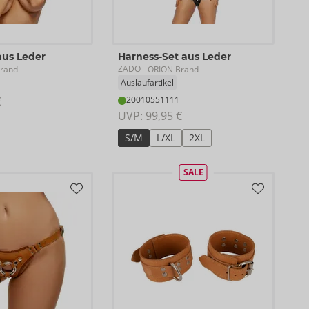
aus Leder
Harness-Set aus Leder
ZADO
rand
- ORION Brand
Auslaufartikel
€
20010551111
UVP: 
99,95 €
S/M
L/XL
2XL
SALE