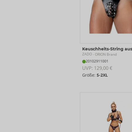
Keuschheits-String au
ZADO
- ORION Brand
20102911001
UVP: 
129,00 €
Größe:
S-2XL