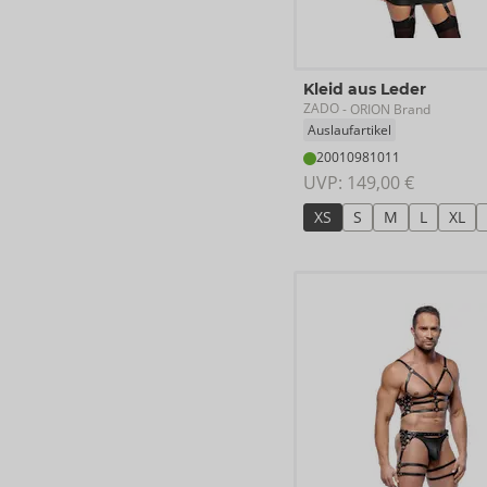
Kleid aus Leder
ZADO
- ORION Brand
Auslaufartikel
20010981011
UVP: 
149,00 €
XS
S
M
L
XL