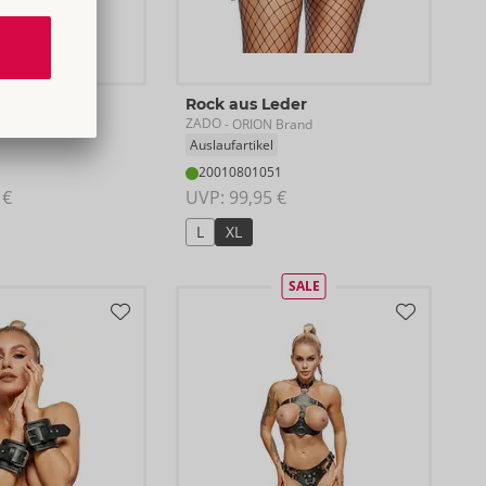
 Leder
Rock aus Leder
ZADO
rand
- ORION Brand
Auslaufartikel
20010801051
 €
UVP: 
99,95 €
L
XL
SALE