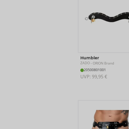
Humbler
ZADO
- ORION Brand
20500801001
UVP: 
99,95 €