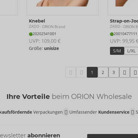
Knebel
Strap-on-Jo
ZADO
ZADO
- ORION Brand
- ORION B
20202541001
20010477111
UVP: 
109,00 €
UVP: 
99,95 
Größe:
unisize
S/M
L/XL
1
2
3
Ihre Vorteile
beim ORION Wholesale
kaufsfördernde
Verpackungen
Umfassender
Kundenservice
ewsletter
abonnieren