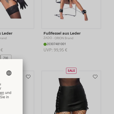
s Leder
Fußfessel aus Leder
ZADO
rand
- ORION Brand
20307481001
 €
UVP: 
99,95 €
2XL
SALE
SALE