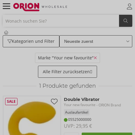
Kategorien und Filter
Marke "Your new favourite"
Alle Filter zurücksetzen
1
Produkte gefunden
Double Vibrator
SALE
Your new favourite
- ORION Brand
Auslaufartikel
05525000000
UVP: 
29,95 €