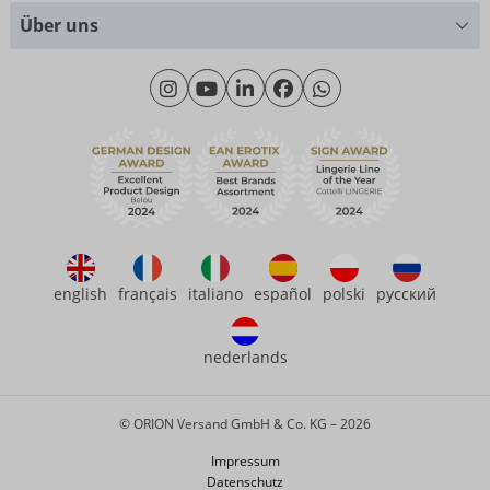
Größentabellen
+49 (0)461 50 40 308
Über uns
Materialkunde
Montag - Donnerstag: 09:00 - 16:00 Uhr
Wir über uns
Freitag: 09:00 - 15:00 Uhr
Nachhaltigkeit
eroFame
Kontakt
Häufige Fragen
english
français
italiano
español
polski
русский
nederlands
© ORION Versand GmbH & Co. KG – 2026
Impressum
Datenschutz