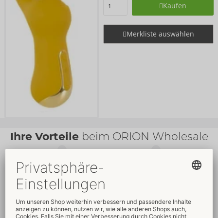
Kaufen
Merkliste auswählen
Ihre Vorteile
beim ORION Wholesale
Faire
Preise
Gratis
-Werbemittel
Verkaufsfördernde
Umfassender
Verpackungen
Kundenservice