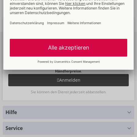
Schnelle
weltweite
Neue
Trends
Lieferung
Newsletter
abonnieren
Um unseren Newsletter zu abonnieren, melden Sie sich bitte im
Onlineshop an. Dann sehen Sie auch Ihre
Angebote
und die
Händlerpreise
.
Anmelden
Sie können den Dienst jederzeit abbestellen.
Hilfe
Sie haben Fragen?
Service
Wir helfen Ihnen gern weiter