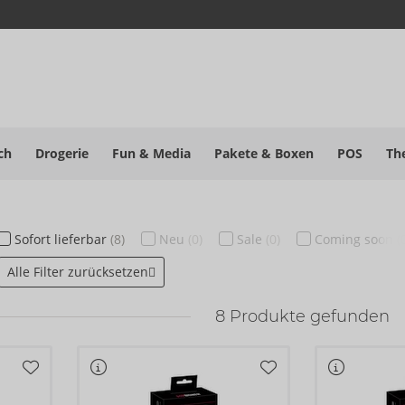
ch
Drogerie
Fun & Media
Pakete
& Boxen
POS
Th
Sofort
lieferbar
(8)
Neu
(0)
Sale
(0)
Coming soon
(
Alle Filter zurücksetzen
8
Produkte gefunden