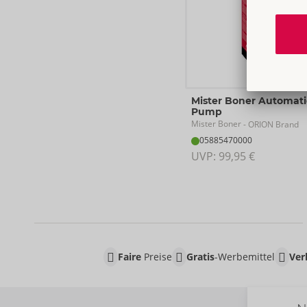
Mister Boner Automati
Pump
Mister Boner
- ORION Brand
05885470000
UVP: 
99,95 €
Faire
Preise
Gratis
-Werbemittel
Ver