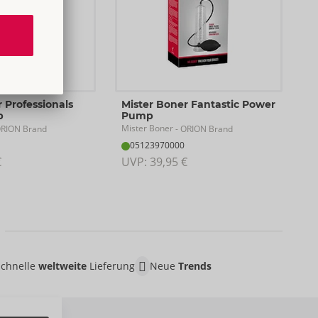
 Professionals
Mister Boner Fantastic Power
p
Pump
Mister Boner
ORION Brand
- ORION Brand
05123970000
€
UVP: 
39,95 €
Schnelle
weltweite
Lieferung
Neue
Trends