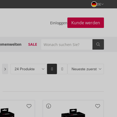
DE
Kunde werden
Einloggen
emenwelten
SALE
0)
ORION Brands
(8)
Bestseller
(0)