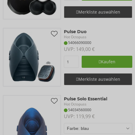
Merkliste auswählen
Pulse Duo
Hot Octopuss
54066090000
UVP: 
149,00 €
Kaufen
Merkliste auswählen
Pulse Solo Essential
Hot Octopuss
54034560000
UVP: 
119,99 €