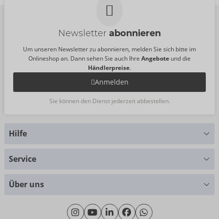
Newsletter
abonnieren
Um unseren Newsletter zu abonnieren, melden Sie sich bitte im
Onlineshop an. Dann sehen Sie auch Ihre
Angebote
und die
Händlerpreise
.
Anmelden
Sie können den Dienst jederzeit abbestellen.
Hilfe
Sie haben Fragen?
Service
Wir helfen Ihnen gern weiter
Größentabellen
+49 (0)461 50 40 308
Über uns
Materialkunde
Montag - Donnerstag: 09:00 - 16:00 Uhr
Wir über uns
Freitag: 09:00 - 15:00 Uhr