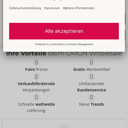
05943770000
UVP: 
59,99 €
Kaufen
Merkliste auswählen
Ihre Vorteile
beim ORION Wholesale
Faire
Preise
Gratis
-Werbemittel
Verkaufsfördernde
Umfassender
Verpackungen
Kundenservice
Schnelle
weltweite
Neue
Trends
Lieferung