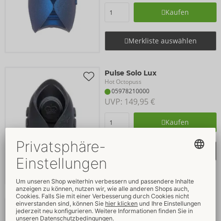
Kaufen
Merkliste auswählen
Pulse Solo Lux
Hot Octopuss
05978210000
UVP: 
149,95 €
Kaufen
Merkliste auswählen
Vibro-Penisring JETT
Hot Octopuss