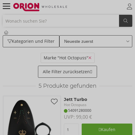
Kategorien und Filter
Marke "Hot Octopuss"
Alle Filter zurücksetzen
5
Produkte gefunden
Jett Turbo
Hot Octopuss
54091280000
UVP: 
99,00 €
Kaufen