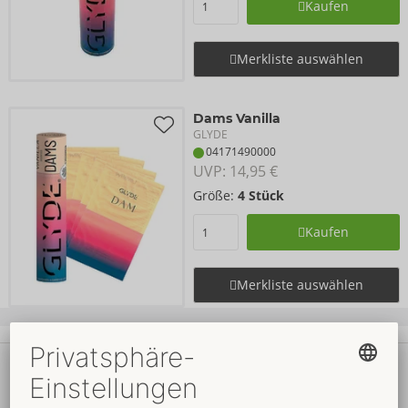
Kaufen
Merkliste auswählen
Dams Vanilla
GLYDE
04171490000
UVP: 
14,95 €
Größe:
4 Stück
Kaufen
Merkliste auswählen
Ihre Vorteile
beim ORION Wholesale
Faire
Preise
Gratis
-Werbemittel