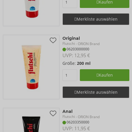
Kaufen
Merkliste auswählen
Original
Flutschi
- ORION Brand
06203000000
UVP: 
12,95 €
Größe:
200 ml
Kaufen
Merkliste auswählen
Anal
Flutschi
- ORION Brand
06203350000
UVP: 
11,95 €