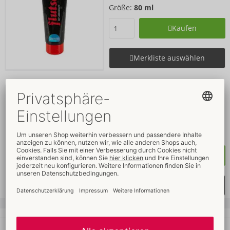
Größe:
80 ml
Kaufen
Merkliste auswählen
Orgy-Oil
Flutschi
- ORION Brand
06207500000
UVP: 
19,95 €
Größe:
500 ml
Kaufen
Merkliste auswählen
Ihre Vorteile
beim ORION Wholesale