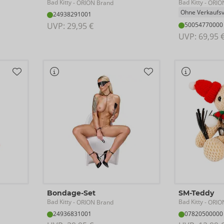
Bad Kitty
Bad Kitty
- ORION Brand
- ORIO
Ohne Verkaufs
24938291001
UVP: 
29,95 €
50054770000
UVP: 
69,95 
Bondage-Set
SM-Teddy
Bad Kitty
Bad Kitty
- ORION Brand
- ORIO
24936831001
07820500000