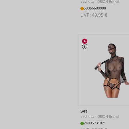
Bad Kitty
- ORION Brand
50066600000
UVP: 
49,95 €
Set
Bad Kitty
- ORION Brand
24805731021