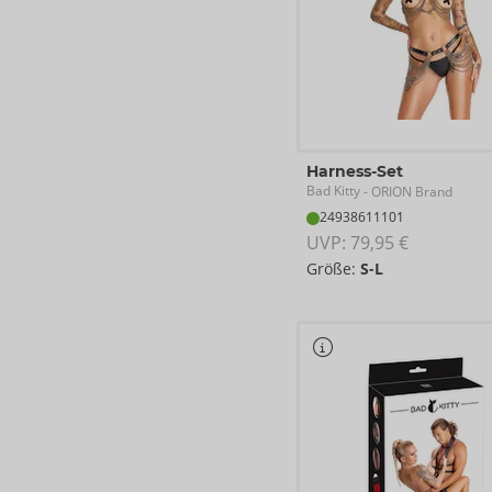
Harness-Set
Bad Kitty
- ORION Brand
24938611101
UVP: 
79,95 €
Größe:
S-L