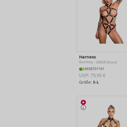
Harness
Bad Kitty
- ORION Brand
24938701101
UVP: 
79,95 €
Größe:
S-L