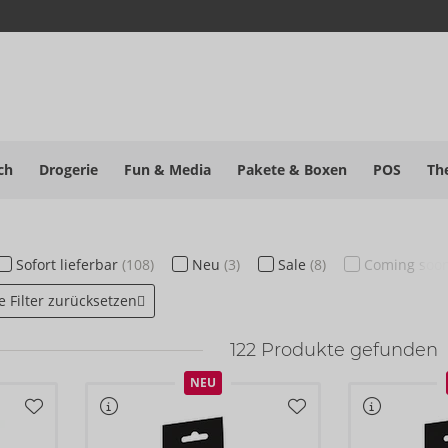
ch
Drogerie
Fun & Media
Pakete
& Boxen
POS
Th
Sofort
lieferbar
(108)
Neu
(3)
Sale
(8)
Coming soo
le Filter zurücksetzen
122
Produkte gefunden
NEU