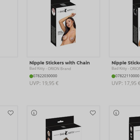
Nipple Stickers with Chain
Nipple Stick
Bad Kitty
Bad Kitty
- ORION Brand
- ORIO
07822030000
07822110000
UVP: 
19,95 €
UVP: 
17,95 