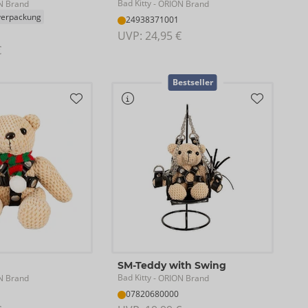
Bad Kitty
N Brand
- ORION Brand
verpackung
24938371001
UVP: 
24,95 €
€
Bestseller
SM-Teddy with Swing
Bad Kitty
N Brand
- ORION Brand
07820680000