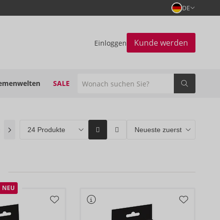
DE
Kunde werden
Einloggen
emenwelten
SALE
n
(0)
ORION Brands
(122)
Bestseller
(11)
NEU