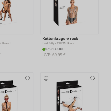
Kettenkragen/-rock
Bad Kitty
N Brand
- ORION Brand
07821300000
€
UVP: 
69,95 €