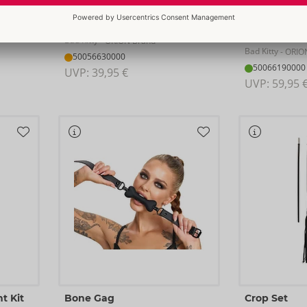
Harness with Cuffs
Neck-Cushio
Restraint
Bad Kitty
- ORION Brand
Bad Kitty
- ORIO
50056630000
50066190000
UVP: 
39,95 €
UVP: 
59,95 
t Kit
Bone Gag
Crop Set