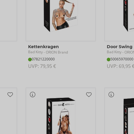
Kettenkragen
Door Swing
Bad Kitty
Bad Kitty
- ORION Brand
- ORIO
07821220000
50065970000
UVP: 
79,95 €
UVP: 
69,95 