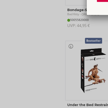
Bondage-Set
Bad Kitty
- ORION Brand
50055820000
UVP: 
44,95 €
Bestseller
Under the Bed Restrain