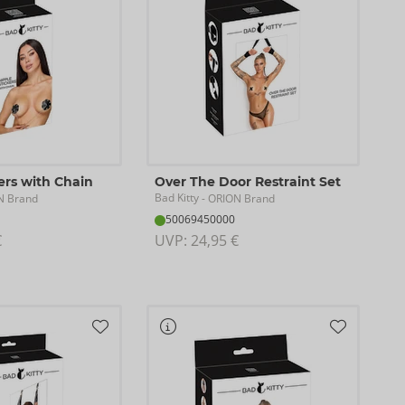
ers with Chain
Over The Door Restraint Set
Bad Kitty
N Brand
- ORION Brand
50069450000
€
UVP: 
24,95 €