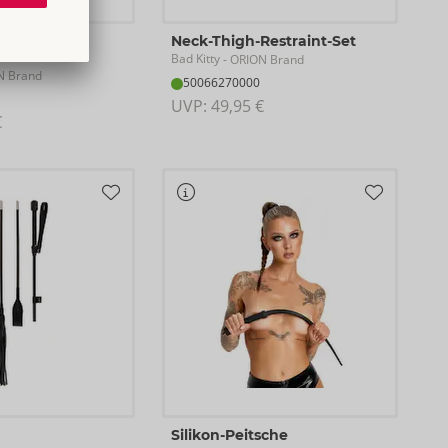
n-Thigh-
Neck-Thigh-Restraint-Set
Bad Kitty
- ORION Brand
N Brand
50066270000
UVP: 
49,95 €
€
Silikon-Peitsche