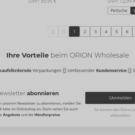
UVP: 
39,95 €
UVP: 
12,99 
Peitsche
1
2
3
4
5
6
Ihre Vorteile
beim ORION Wholesale
kaufsfördernde
Verpackungen
Umfassender
Kundenservice
ewsletter
abonnieren
Anmelden
 unseren Newsletter zu abonnieren, melden Sie
ch bitte im Onlineshop an. Dann sehen Sie auch
Sie können den Dienst j
re
Angebote
und die
Händlerpreise
.
abbestellen.