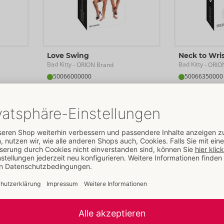
Love Swing
Neck to Wri
Bad Kitty
Bad Kitty
- ORION Brand
- ORIO
50066000000
50066350000
UVP: 
99,95 €
UVP: 
39,95 
Bestseller