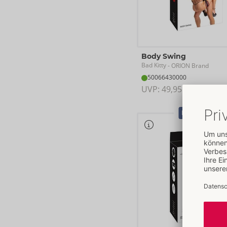
Body Swing
Bad Kitty
- ORION Brand
50066430000
UVP: 
49,95 €
Bestseller