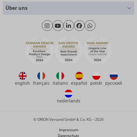
Größentabellen
+49 (0)461 50 40 308
Über uns
Materialkunde
Montag - Donnerstag: 09:00 - 16:00 Uhr
Wir über uns
Freitag: 09:00 - 15:00 Uhr
Nachhaltigkeit
eroFame
Kontakt
Häufige Fragen
english
français
italiano
español
polski
русский
nederlands
© ORION Versand GmbH & Co. KG – 2026
Impressum
Datenschutz