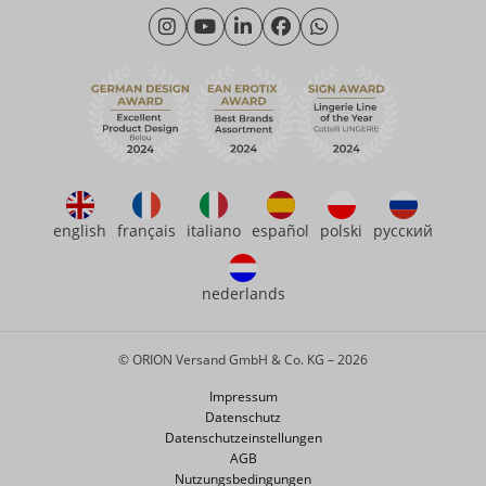
Montag - Donnerstag: 09:00 - 16:00 Uhr
Wir über uns
Freitag: 09:00 - 15:00 Uhr
Nachhaltigkeit
eroFame
Kontakt
Häufige Fragen
english
français
italiano
español
polski
русский
nederlands
© ORION Versand GmbH & Co. KG – 2026
Impressum
Datenschutz
Datenschutzeinstellungen
AGB
Nutzungsbedingungen