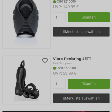
05978210000
UVP: 
149,95 €
Kaufen
Merkliste auswählen
Vibro-Penisring JETT
Hot Octopuss
05943770000
UVP: 
59,99 €
Kaufen
Merkliste auswählen