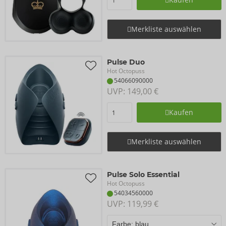
Merkliste auswählen
Pulse Duo
Hot Octopuss
54066090000
UVP: 
149,00 €
Kaufen
Merkliste auswählen
Pulse Solo Essential
Hot Octopuss
54034560000
UVP: 
119,99 €