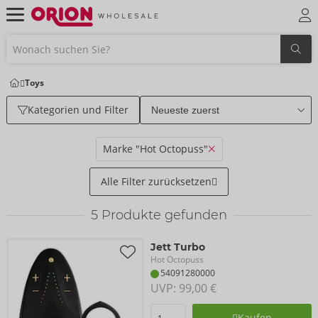
Toys
Kategorien und Filter
Marke "Hot Octopuss"
Alle Filter zurücksetzen
5
Produkte gefunden
Jett Turbo
Hot Octopuss
54091280000
UVP: 
99,00 €
Kaufen