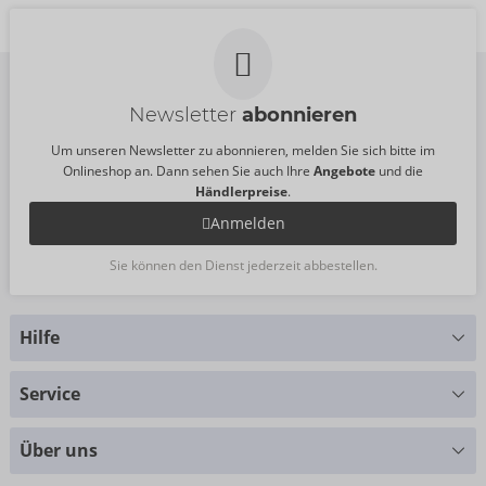
Newsletter
abonnieren
Um unseren Newsletter zu abonnieren, melden Sie sich bitte im
Onlineshop an. Dann sehen Sie auch Ihre
Angebote
und die
Händlerpreise
.
Anmelden
Sie können den Dienst jederzeit abbestellen.
Hilfe
Sie haben Fragen?
Service
Wir helfen Ihnen gern weiter
Größentabellen
+49 (0)461 50 40 308
Über uns
Materialkunde