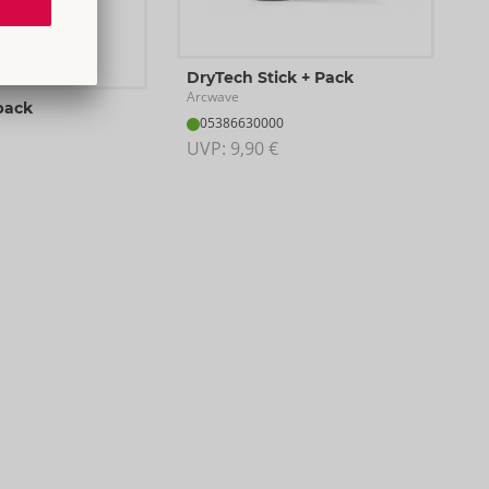
DryTech Stick + Pack
Arcwave
pack
05386630000
UVP: 
9,90 €