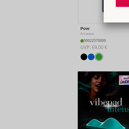
Pow
Arcwave
50022570000
UVP: 
69,00 €