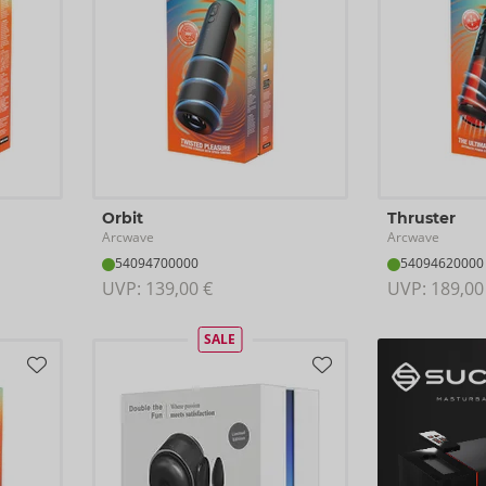
Orbit
Thruster
Arcwave
Arcwave
54094700000
54094620000
UVP: 
139,00 €
UVP: 
189,00
SALE