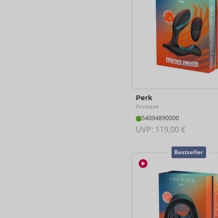
Perk
Arcwave
54094890000
UVP: 
119,00 €
Bestseller