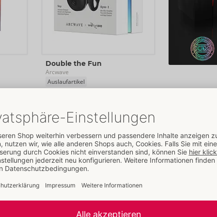
Double the Fun
Arcwave
Auslaufartikel
54033320000
UVP: 
189,00 €
SALE