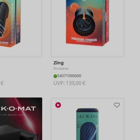
Zing
Arcwave
54071090000
 €
UVP: 
139,00 €