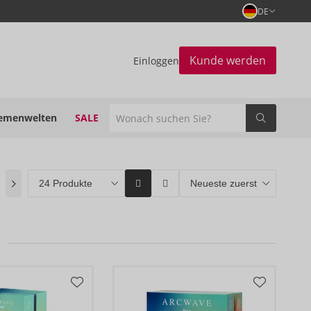
DE
Kunde werden
Einloggen
emenwelten
SALE
(0)
ORION Brands
(0)
Bestseller
(1)