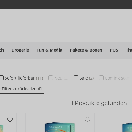
ch
Drogerie
Fun & Media
Pakete
& Boxen
POS
Th
Sofort
lieferbar
(11)
Neu
(0)
Sale
(2)
Coming soon
e Filter zurücksetzen
11
Produkte gefunden