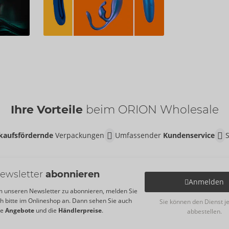
Ihre Vorteile
beim ORION Wholesale
kaufsfördernde
Verpackungen
Umfassender
Kundenservice
ewsletter
abonnieren
Anmelden
 unseren Newsletter zu abonnieren, melden Sie
ch bitte im Onlineshop an. Dann sehen Sie auch
Sie können den Dienst j
re
Angebote
und die
Händlerpreise
.
abbestellen.