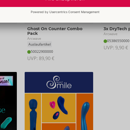
Ghost On Counter Combo
3x DryTech 
Pack
Arcwave
Arcwave
05386550000
Auslaufartikel
UVP: 
9,90 €
50022900000
UVP: 
89,90 €