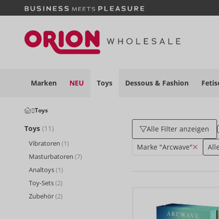
Marken
NEU
Toys
Dessous
& Fashion
Fetis
Toys
Toys
(11)
Alle Filter anzeigen
Vibratoren
(1)
Marke "Arcwave"
All
Masturbatoren
(7)
Analtoys
(1)
Toy-Sets
(2)
Zubehör
(2)