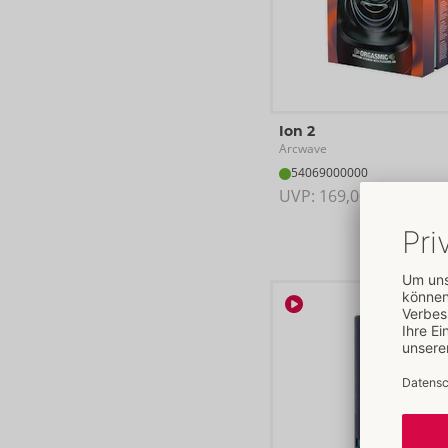
Ion 2
Arcwave
54069000000
UVP: 
169,00 €