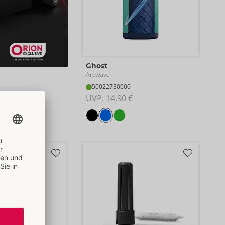
Ghost
Arcwave
50022730000
UVP: 
14,90 €